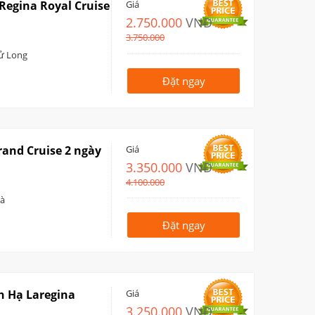
Regina Royal Cruise
Giá
2.750.000
VNĐ
3.750.000
Tử Long
Đặt ngay
rand Cruise 2 ngày
Giá
3.350.000
VNĐ
4.100.000
Bà
Đặt ngay
n Hạ Laregina
Giá
3.250.000
VNĐ