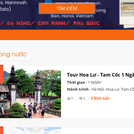
TÌM KIẾM
rong nước
Tour Hoa Lư - Tam Cốc 1 Ng
Thời gian
: 1 NGÀY
Hành trình
: Hà Nội- Hoa Lư- Tam C
0
0
0 Bình luận