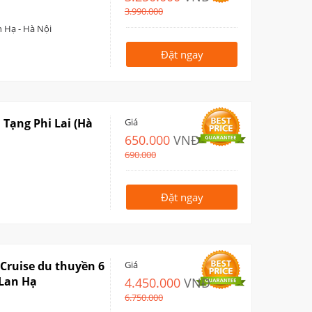
3.990.000
n Hạ - Hà Nội
Đặt ngay
 Tạng Phi Lai (Hà
Giá
650.000
VNĐ
690.000
Đặt ngay
 Cruise du thuyền 6
Giá
 Lan Hạ
4.450.000
VNĐ
6.750.000