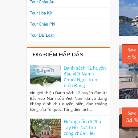
Tour Châu Âu
Tour Hoa Kỳ
Tour Châu Phi
Tour Đài Loan
Save
ĐỊA ĐIỂM HẤP DẪN
6 %
Danh sách 12 huyện
đảo Việt Nam -
Chuỗi Ngọc trên
biển Đông
xin giới thiệu Danh sách 12 huyện đảo từ
Bắc vào Nam của Việt Nam đã và đang
khẳng định chủ quyền biển, đảo thiêng
liêng của Tổ quốc. Tổng diện tích...
Save
34 %
Hướng dẫn đi Phủ
Tây Hồ- Nơi thờ
công chúa Liễu