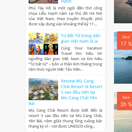
Hạnh
Phủ Tây Hồ là một ngôi đền thờ công
chúa Liễu Hạnh nằm tại thủ đô Hà Nội
của Việt Nam, theo truyền thuyết, phủ
được xây dựng vào khoảng thế kỷ 17....
Tứ Bất Tử trong dân
Save
gian Việt Nam là ai
17 %
Cùng Your Vacation
Travel tìm hiểu tín
ngưỡng dân gian Việt Nam và tìm hiểu
“Tứ bất tử” – bốn vị thần linh thiêng trong
tâm thức người Việt: Tản Viên...
Review Mù Cang
Chải Resort là Resort
5 sao đầu tiên tại
Mù Cang Chải Yên
Save
26 %
Bái
Mù Cang Chải Resort được biết đến là
resort 5 sao đầu tiên tại Mù Cang Chải,
Yên Bái, nằm giữa thung lũng ruộng bậc
thang kỳ vĩ – nơi được UNESCO công...