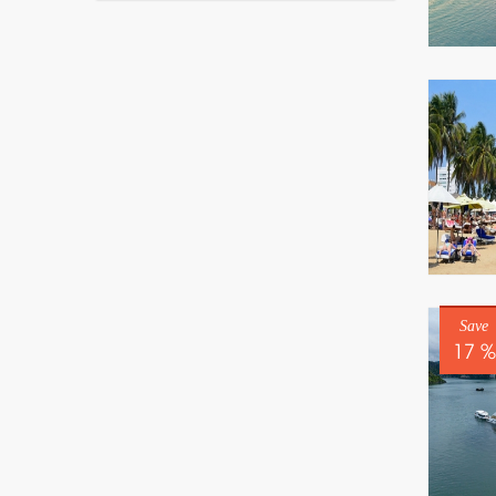
Save
17 %