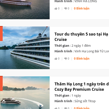
Hành trình
: VỊNH HẠ LONG
0
0
0 Bình luận
Tour du thuyền 5 sao tại Hạ
Cruise
Thời gian
: 2 ngày 1 đêm
Hành trình
: Vịnh Hạ Long Bái Tử Lo
0
0
0 Bình luận
Thăm Hạ Long 1 ngày trên d
Cozy Bay Premium Cruise
Thời gian
: 1 ngày
Hành trình
: Sửng sốt Titop
0
0
0 Bình luận