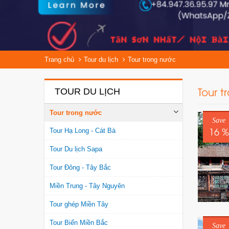
Trang chủ
Tour du lịch
Tour trong nước
Tour t
TOUR DU LỊCH
Tour trong nước
Save
16 %
Tour Hạ Long - Cát Bà
Tour Du lịch Sapa
Tour Đông - Tây Bắc
Miền Trung - Tây Nguyên
Tour ghép Miền Tây
Tour Biển Miền Bắc
Save