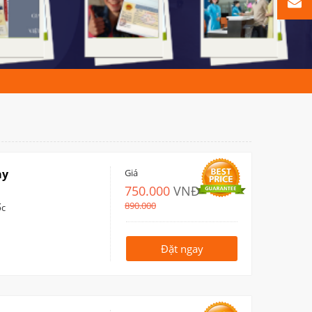
ày
Giá
750.000
VNĐ
890.000
ốc
Đặt ngay