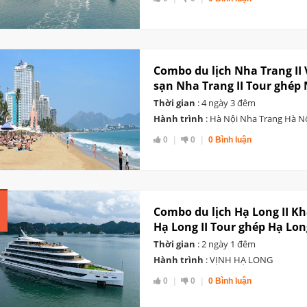
Combo du lịch Nha Trang II
sạn Nha Trang II Tour ghép
Thời gian
: 4 ngày 3 đêm
Hành trình
: Hà Nội Nha Trang Hà N
0
0
0 Bình luận
Combo du lịch Hạ Long II K
Hạ Long II Tour ghép Hạ Lon
Thời gian
: 2 ngày 1 đêm
Hành trình
: VỊNH HẠ LONG
0
0
0 Bình luận