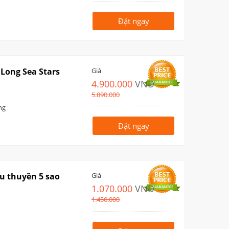
Đặt ngay
 Long Sea Stars
Giá
4.900.000
VNĐ
5.890.000
ng
Đặt ngay
u thuyền 5 sao
Giá
1.070.000
VNĐ
1.450.000