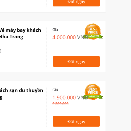
Đặt ngay
 Vé máy bay khách
Giá
 Nha Trang
4.000.000
VNĐ
ội
Đặt ngay
hách sạn du thuyền
Giá
g
1.900.000
VNĐ
2.300.000
Đặt ngay