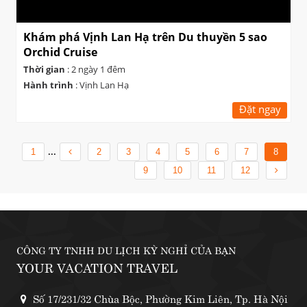
Khám phá Vịnh Lan Hạ trên Du thuyền 5 sao
Orchid Cruise
Thời gian
: 2 ngày 1 đêm
Hành trình
: Vịnh Lan Hạ
Đặt ngay
1
...
2
3
4
5
6
7
8
9
10
11
12
CÔNG TY TNHH DU LỊCH KỲ NGHỈ CỦA BẠN
YOUR VACATION TRAVEL
Số 17/231/32 Chùa Bộc, Phường Kim Liên, Tp. Hà Nội