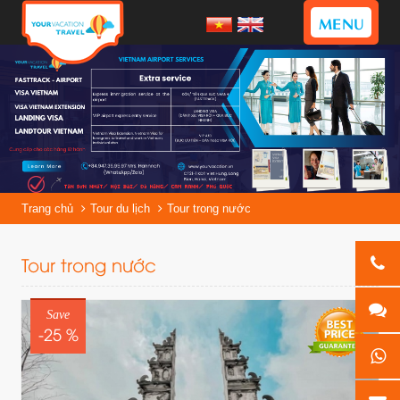
MENU
Trang chủ
Tour du lịch
Tour trong nước
Tour trong nước
Save
-25 %