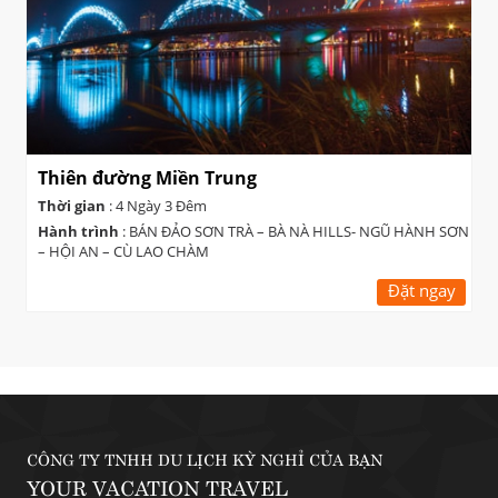
Thiên đường Miền Trung
Thời gian
: 4 Ngày 3 Đêm
Hành trình
: BÁN ĐẢO SƠN TRÀ – BÀ NÀ HILLS- NGŨ HÀNH SƠN
– HỘI AN – CÙ LAO CHÀM
Đặt ngay
CÔNG TY TNHH DU LỊCH KỲ NGHỈ CỦA BẠN
YOUR VACATION TRAVEL