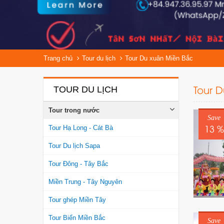
Trang chủ
Tour du lịch
Tour Du xuân Miền Bắc
Tour 
TOUR DU LỊCH
Tour trong nước
Save
13 %
Tour Hạ Long - Cát Bà
Tour Du lịch Sapa
Tour Đông - Tây Bắc
Miền Trung - Tây Nguyên
Tour ghép Miền Tây
Tour Biển Miền Bắc
Save