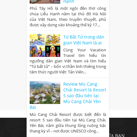
Hạnh
Phủ Tây Hồ là một ngôi đền thờ công
chúa Liễu Hạnh nằm tại thủ đô Hà Nội
của Việt Nam, theo truyền thuyết, phủ
được xây dựng vào khoảng thế kỷ 17....
Tứ Bất Tử trong dân
gian Việt Nam là ai
Cùng Your Vacation
Travel tìm hiểu tín
ngưỡng dân gian Việt Nam và tìm hiểu
“Tứ bất tử” – bốn vị thần linh thiêng trong
tâm thức người Việt: Tản Viên...
Review Mù Cang
Chải Resort là Resort
5 sao đầu tiên tại
Mù Cang Chải Yên
Bái
Mù Cang Chải Resort được biết đến là
resort 5 sao đầu tiên tại Mù Cang Chải,
Yên Bái, nằm giữa thung lũng ruộng bậc
thang kỳ vĩ – nơi được UNESCO công...
CÔNG TY TNHH DU LỊCH KỲ NGHỈ CỦA BẠN