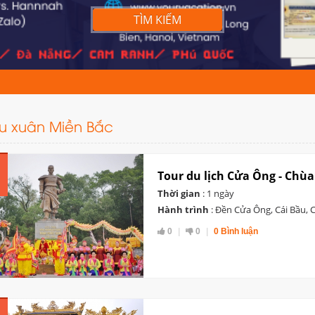
TÌM KIẾM
Du xuân Miền Bắc
Tour du lịch Cửa Ông - Chùa
Thời gian
: 1 ngày
Hành trình
: Đền Cửa Ông, Cái Bầu, 
0
0
0 Bình luận