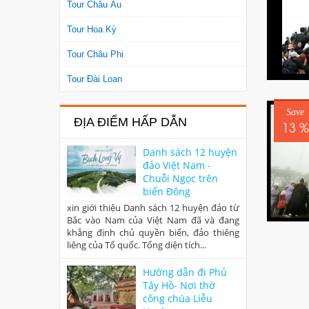
Tour Châu Âu
Tour Hoa Kỳ
Tour Châu Phi
Tour Đài Loan
Save
ĐỊA ĐIỂM HẤP DẪN
13 %
Danh sách 12 huyện
đảo Việt Nam -
Chuỗi Ngọc trên
biển Đông
xin giới thiệu Danh sách 12 huyện đảo từ
Bắc vào Nam của Việt Nam đã và đang
khẳng định chủ quyền biển, đảo thiêng
liêng của Tổ quốc. Tổng diện tích...
Hướng dẫn đi Phủ
Tây Hồ- Nơi thờ
công chúa Liễu