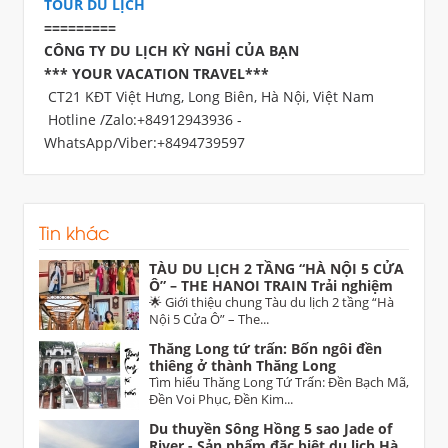
TOUR DU LỊCH
=========
CÔNG TY DU LỊCH KỲ NGHỈ CỦA BẠN
*** YOUR VACATION TRAVEL***
CT21 KĐT Việt Hưng, Long Biên, Hà Nội, Việt Nam
Hotline /Zalo:+84912943936 -
WhatsApp/Viber:+8494739597
Tin khác
TÀU DU LỊCH 2 TẦNG “HÀ NỘI 5 CỬA
Ô” – THE HANOI TRAIN Trải nghiệm
di sản độc đáo dịp 30/4 trên tuyến Hà
🌟 Giới thiệu chung Tàu du lịch 2 tầng “Hà
Nội – Từ Sơn (Bắc Ninh)
Nội 5 Cửa Ô” – The...
Thăng Long tứ trấn: Bốn ngôi đền
thiêng ở thành Thăng Long
Tìm hiểu Thăng Long Tứ Trấn: Đền Bạch Mã,
Đền Voi Phục, Đền Kim...
Du thuyền Sông Hồng 5 sao Jade of
River - Sản phẩm đặc biệt du lịch Hà