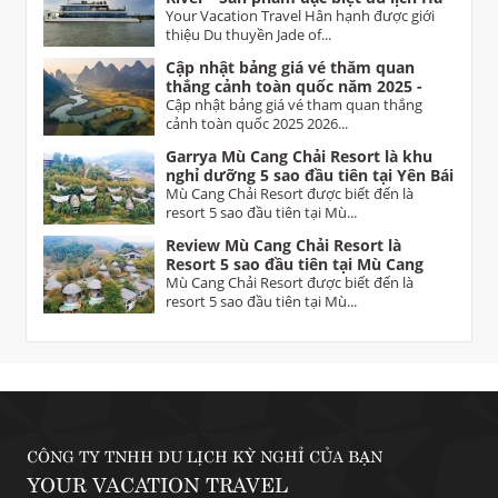
Nội
Your Vacation Travel Hân hạnh được giới
thiệu Du thuyền Jade of...
Cập nhật bảng giá vé thăm quan
thắng cảnh toàn quốc năm 2025 -
2026 Vietnam tourist attractions
Cập nhật bảng giá vé tham quan thắng
ticket prices
cảnh toàn quốc 2025 2026...
Garrya Mù Cang Chải Resort là khu
nghỉ dưỡng 5 sao đầu tiên tại Yên Bái
Mù Cang Chải Resort được biết đến là
resort 5 sao đầu tiên tại Mù...
Review Mù Cang Chải Resort là
Resort 5 sao đầu tiên tại Mù Cang
Chải Yên Bái
Mù Cang Chải Resort được biết đến là
resort 5 sao đầu tiên tại Mù...
CÔNG TY TNHH DU LỊCH KỲ NGHỈ CỦA BẠN
YOUR VACATION TRAVEL