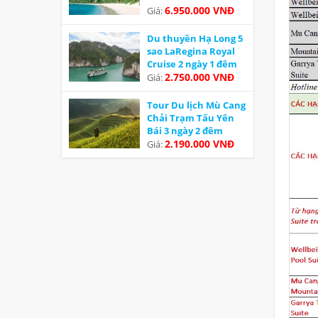
6.950.000 VNĐ
Giá:
Du thuyền Hạ Long 5
sao LaRegina Royal
Cruise 2 ngày 1 đêm
Ưu đãi
2.750.000 VNĐ
Giá:
Tour Du lịch Mù Cang
Chải Trạm Tấu Yên
Bái 3 ngày 2 đêm
2.190.000 VNĐ
Giá: