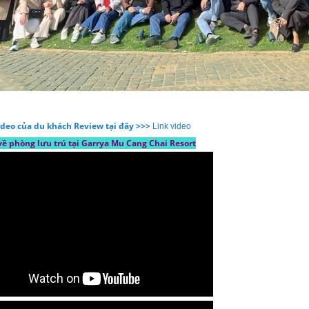
deo của du khách Review tại đây >>>
Link video
về phòng lưu trú tại Garrya Mu Cang Chai Resort