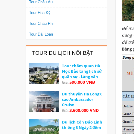
Tour Châu Âu
Tour Hoa Kỳ
Tour Châu Phi
Để ma
Tour Đài Loan
Cang 
để tr
Bảng 
TOUR DU LỊCH NỔI BẬT
Tour thăm quan Hà
Nội: Bảo tàng lịch sử
quân sự - Làng văn
hoá các dân tộc Việt
590.000 VNĐ
Giá:
Nam
Du thuyền Hạ Long 6
sao Ambassador
Cruise
3.600.000 VNĐ
Giá:
Du lịch Côn Đảo Linh
thiêng 3 Ngày 2 đêm