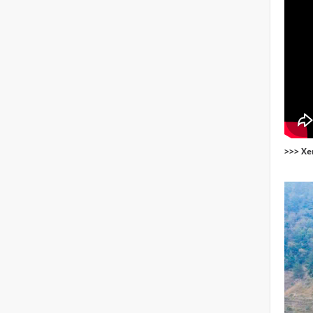
>>> X