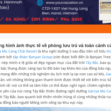
g hình ảnh thực tế về phòng lưu trú và toàn cảnh 
a Mù Cang Chải Resort
là khu nghỉ dưỡng 5 sao đầu tiên sở hữu
th
ành bởi
tập đoàn Banyan Group
(còn được biết đến là Banyan Tre
t
nép mình e lệ giữa vẻ đẹp ngoạn mục của đất trời
Tây Bắc
, bao q
 bậc thang được sáng tạo từ đôi bàn tay khéo léo của đồng bào ng
mang đến những trải nghiệm du lịch mới lạ tại non cao xứ Mù,
Ga
iản, với những không gian thanh bình được thiết kế với kiến trúc 
tinh tế; nơi cơ thể và tâm hồn có thể được nghỉ ngơi, chiêm nghiệm 
an yên của núi rừng Tây Bắc thiên đường nghỉ dưỡng
Garrya Mù Ca
rời Tây Bắc, bao quanh bởi thiên nhiên hùng vĩ cùng những thửa ru
ủa đồng bào người Mông sinh sống tại khu vực này.