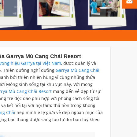
của Garrya Mù Cang Chải Resort
ương hiệu Garrya tại Việt Nam
, được quản lý và
e). Thiên đường nghỉ dưỡng
Garrya Mù Cang Chải
uanh bởi thiên nhiên hùng vĩ cùng những thửa
ười Mông sinh sống tại khu vực này. Với mong
rrya Mù Cang Chải Resort
mang đến vẻ đẹp từ sự
bằng tre độc đáo phù hợp với phong cách sống tối
và kết nối lại với nội tâm; thả hồn trong không
ng Chải
nép mình e lệ giữa vẻ đẹp ngoạn mục của
ộng bậc thang được sáng tạo từ đôi bàn tay khéo