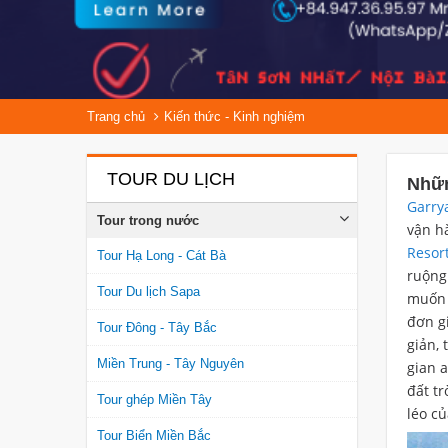
Trang chủ
Kiến thức - Kinh nghiệm
TOUR DU LỊCH
Nhữn
Garry
Tour trong nước
vận h
Resor
Tour Hạ Long - Cát Bà
ruộng
Tour Du lịch Sapa
muốn 
đơn g
Tour Đông - Tây Bắc
giản, 
Miền Trung - Tây Nguyên
gian 
đất t
Tour ghép Miền Tây
léo c
Tour Biển Miền Bắc