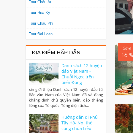
Tour Châu Âu
Tour Hoa Kỳ
Tour Châu Phi
Tour Đài Loan
Save
ĐỊA ĐIỂM HẤP DẪN
16 %
Danh sách 12 huyện
đảo Việt Nam -
Chuỗi Ngọc trên
biển Đông
xin giới thiệu Danh sách 12 huyện đảo từ
Bắc vào Nam của Việt Nam đã và đang
khẳng định chủ quyền biển, đảo thiêng
liêng của Tổ quốc. Tổng diện tích...
Hướng dẫn đi Phủ
Tây Hồ- Nơi thờ
công chúa Liễu