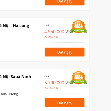
Đặt ngay
 Nội - Hạ Long -
Giá
4.950.000
VNĐ
5.350.000
Đặt ngay
à Nội Sapa Ninh
Giá
5.790.000
VNĐ
6.290.000
 Chùa Hương
Đặt ngay