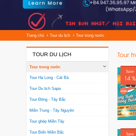
Trang chủ
Tour du lịch
Tour trong nước
Tour t
TOUR DU LỊCH
Tour trong nước
Save
14 %
Tour Hạ Long - Cát Bà
Tour Du lịch Sapa
Tour Đông - Tây Bắc
Miền Trung - Tây Nguyên
Tour ghép Miền Tây
Tour Biển Miền Bắc
Save