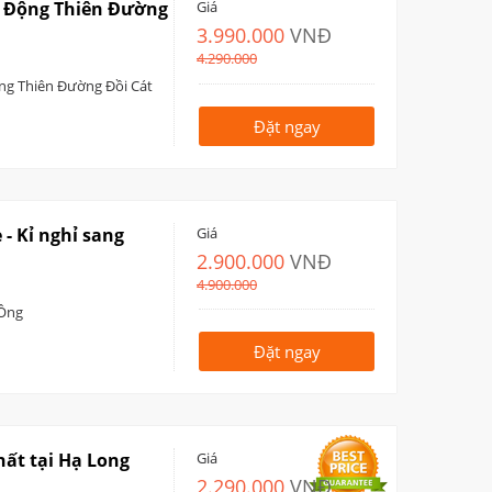
ệ Động Thiên Đường
Giá
3.990.000
VNĐ
4.290.000
ng Thiên Đường Đồi Cát
Đặt ngay
 - Kỉ nghỉ sang
Giá
2.900.000
VNĐ
4.900.000
 Ông
Đặt ngay
ất tại Hạ Long
Giá
2.290.000
VNĐ