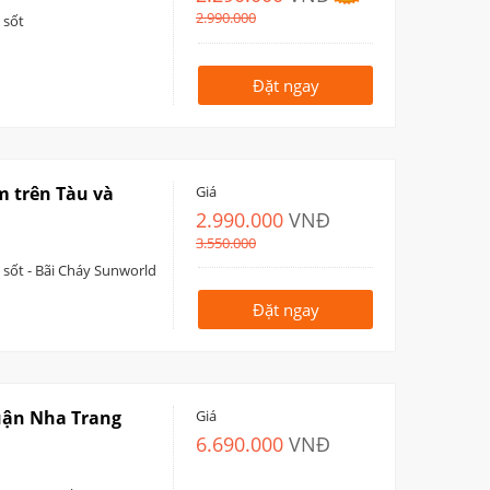
2.990.000
 sốt
Đặt ngay
m trên Tàu và
Giá
2.990.000
VNĐ
3.550.000
 sốt - Bãi Cháy Sunworld
Đặt ngay
uận Nha Trang
Giá
6.690.000
VNĐ