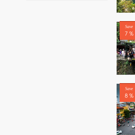
Save
7 %
Save
8 %