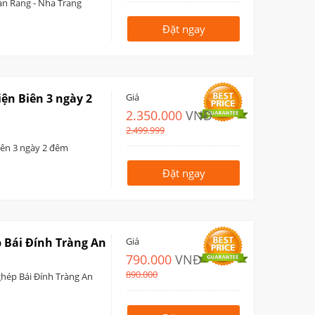
an Rang - Nha Trang
Đặt ngay
iện Biên 3 ngày 2
Giá
2.350.000
VNĐ
2.499.999
Biên 3 ngày 2 đêm
Đặt ngay
p Bái Đính Tràng An
Giá
790.000
VNĐ
890.000
ghép Bái Đính Tràng An