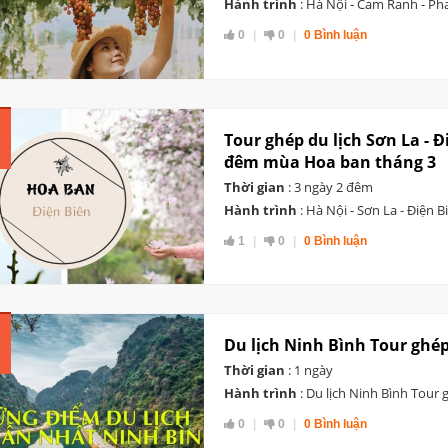
Hành trình
: Hà Nội - Cam Ranh - Ph
0
0
0 Bình luận
Tour ghép du lịch Sơn La - Đ
đêm mùa Hoa ban tháng 3
Thời gian
: 3 ngày 2 đêm
Hành trình
: Hà Nội - Sơn La - Điện 
1
0
0 Bình luận
Du lịch Ninh Bình Tour ghé
Thời gian
: 1 ngày
Hành trình
: Du lịch Ninh Bình Tour 
0
0
0 Bình luận