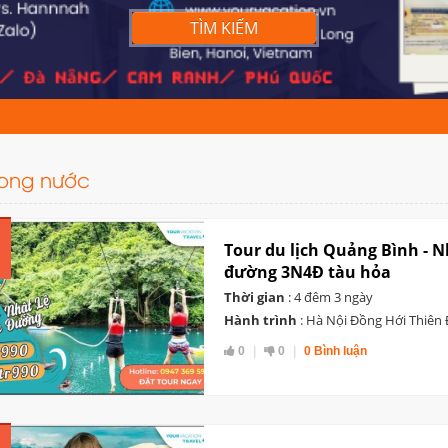
TÌM KIẾM
rong nước
Tour du lịch Quảng Bình - N
đường 3N4Đ tàu hỏa
Thời gian
: 4 đêm 3 ngày
Hành trình
: Hà Nội Đồng Hới Thiên
0
0
0 Bình luận