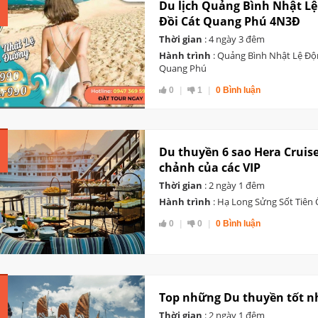
Du lịch Quảng Bình Nhật L
Đồi Cát Quang Phú 4N3Đ
Thời gian
: 4 ngày 3 đêm
Hành trình
: Quảng Bình Nhật Lệ Độ
Quang Phú
0
1
0 Bình luận
Du thuyền 6 sao Hera Cruise
chảnh của các VIP
Thời gian
: 2 ngày 1 đêm
Hành trình
: Hạ Long Sửng Sốt Tiên
0
0
0 Bình luận
Top những Du thuyền tốt nh
Thời gian
: 2 ngày 1 đêm