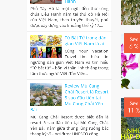
Hạnh
Phủ Tây Hồ là một ngôi đền thờ công
chúa Liễu Hạnh nằm tại thủ đô Hà Nội
của Việt Nam, theo truyền thuyết, phủ
được xây dựng vào khoảng thế kỷ 17....
Tứ Bất Tử trong dân
Save
gian Việt Nam là ai
6 %
Cùng Your Vacation
Travel tìm hiểu tín
ngưỡng dân gian Việt Nam và tìm hiểu
“Tứ bất tử” – bốn vị thần linh thiêng trong
tâm thức người Việt: Tản Viên...
Review Mù Cang
Chải Resort là Resort
5 sao đầu tiên tại
Mù Cang Chải Yên
Save
11 %
Bái
Mù Cang Chải Resort được biết đến là
resort 5 sao đầu tiên tại Mù Cang Chải,
Yên Bái, nằm giữa thung lũng ruộng bậc
thang kỳ vĩ – nơi được UNESCO công...