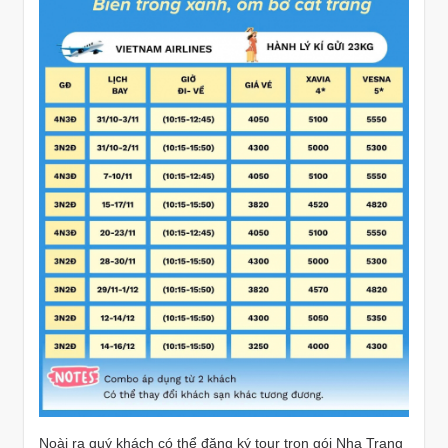
Noài ra quý khách có thể đăng ký tour trọn gói Nha Trang