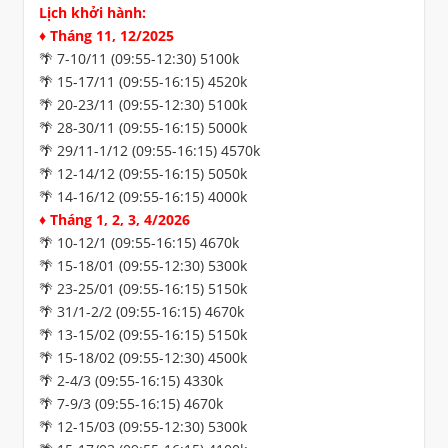
Lịch khởi hành:
♦ Tháng 11, 12/2025
🌴 7-10/11 (09:55-12:30) 5100k
🌴 15-17/11 (09:55-16:15) 4520k
🌴 20-23/11 (09:55-12:30) 5100k
🌴 28-30/11 (09:55-16:15) 5000k
🌴 29/11-1/12 (09:55-16:15) 4570k
🌴 12-14/12 (09:55-16:15) 5050k
🌴 14-16/12 (09:55-16:15) 4000k
♦ Tháng 1, 2, 3, 4/2026
🌴 10-12/1 (09:55-16:15) 4670k
🌴 15-18/01 (09:55-12:30) 5300k
🌴 23-25/01 (09:55-16:15) 5150k
🌴 31/1-2/2 (09:55-16:15) 4670k
🌴 13-15/02 (09:55-16:15) 5150k
🌴 15-18/02 (09:55-12:30) 4500k
🌴 2-4/3 (09:55-16:15) 4330k
🌴 7-9/3 (09:55-16:15) 4670k
🌴 12-15/03 (09:55-12:30) 5300k