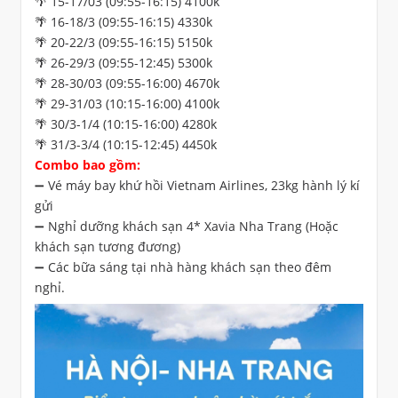
🌴 15-17/03 (09:55-16:15) 4100k
🌴 16-18/3 (09:55-16:15) 4330k
🌴 20-22/3 (09:55-16:15) 5150k
🌴 26-29/3 (09:55-12:45) 5300k
🌴 28-30/03 (09:55-16:00) 4670k
🌴 29-31/03 (10:15-16:00) 4100k
🌴 30/3-1/4 (10:15-16:00) 4280k
🌴 31/3-3/4 (10:15-12:45) 4450k
Combo bao gồm:
➖ Vé máy bay khứ hồi Vietnam Airlines, 23kg hành lý kí
gửi
➖ Nghỉ dưỡng khách sạn 4* Xavia Nha Trang (Hoặc
khách sạn tương đương)
➖ Các bữa sáng tại nhà hàng khách sạn theo đêm
nghỉ.