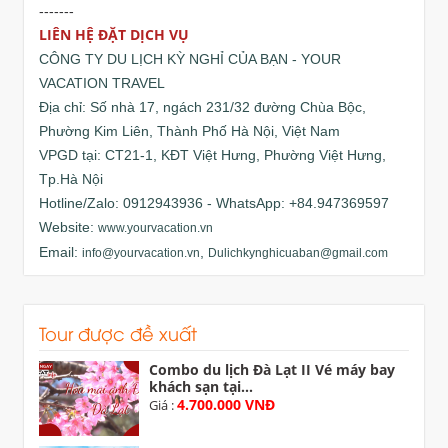
-------
LIÊN HỆ ĐẶT DỊCH VỤ
CÔNG TY DU LỊCH KỲ NGHỈ CỦA BẠN - YOUR
VACATION TRAVEL
Địa chỉ: Số nhà 17, ngách 231/32 đường Chùa Bộc,
Phường Kim Liên, Thành Phố Hà Nội, Việt Nam
VPGD tại: CT21-1, KĐT Việt Hưng, Phường Việt Hưng,
Tp.Hà Nội
Hotline/Zalo: 0912943936 - WhatsApp: +84.947369597
Website:
www.yourvacation.vn
Email:
,
info@yourvacation.vn
Dulichkynghicuaban@gmail.com
Tour được đề xuất
Combo du lịch Đà Lạt II Vé máy bay
khách sạn tại...
4.700.000 VNĐ
Giá :