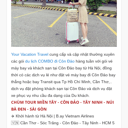
Your Vacation Travel
cung cấp và cập nhật thường xuyên
các gói
du lịch COMBO đi Côn Đảo
hàng tuần với gói vé
máy bay và khách sạn tại Côn Đảo bay từ Hà Nội, đồng
thời có các dịch vụ lẻ như đặt vé máy bay đi Côn Đảo bay
thẳng hoặc bay Transit qua Tp Hồ Chí Minh, Cần Thơ,..
dịch vụ đặt phòng khách sạn tại Côn Đảo và dịch vụ đặt
xe phục vụ nhu cầu đa dạng của Du khách.
CHÙM TOUR MIỀN TÂY - CÔN ĐẢO - TÂY NINH - NÚI
BÀ ĐEN - SÀI GÒN
✈️ Khởi hành từ Hà Nội | B.ay Vietnam Airlines
🇻🇳 Cần Thơ - Sóc Trăng - Côn Đảo - Tây Ninh - HCM 5