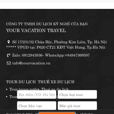
CÔNG TY TNHH DU LỊCH KỲ NGHỈ CỦA BẠN
YOUR VACATION TRAVEL
Số 17/231/32 Chùa Bộc, Phường Kim Liên, Tp. Hà Nội
***** VPGD tại: P620 CT21 KĐT Việt Hưng, Tp.Hà Nội
Zalo: 0912943936- WhatsApp:+84947369597
info@yourvacation.vn
TOUR DU LỊCH
THUÊ XE DU LỊCH
Tour trong nước
Thuê xe du lịch
Tour nước ngoài
Những địa điểm thuê xe phượt