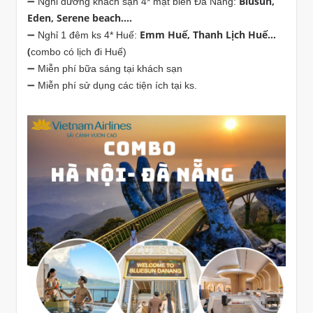
Blusun,
➖ Nghỉ dưỡng khách sạn 4* mặt biển Đà Nẵng:
Eden, Serene beach....
Emm Huế, Thanh Lịch Huế...
➖ Nghỉ 1 đêm ks 4* Huế:
(
combo có lịch đi Huế)
➖ Miễn phí bữa sáng tại khách sạn
➖ Miễn phí sử dụng các tiện ích tại ks.