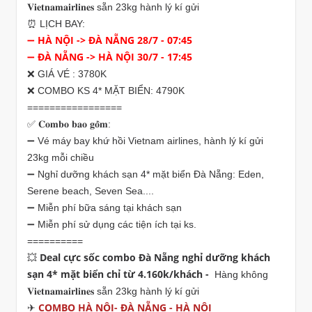
𝐕𝐢𝐞𝐭𝐧𝐚𝐦𝐚𝐢𝐫𝐥𝐢𝐧𝐞𝐬 sẵn 23kg hành lý kí gửi
⏰ LỊCH BAY:
➖ HÀ NỘI -> ĐÀ NẴNG 28/7 - 07:45
➖ ĐÀ NẴNG -> HÀ NỘI 30/7 - 17:45
❌ GIÁ VÉ : 3780K
❌ COMBO KS 4* MẶT BIỂN: 4790K
=================
✅ 𝐂𝐨𝐦𝐛𝐨 𝐛𝐚𝐨 𝐠𝐨̂̀𝐦:
➖ Vé máy bay khứ hồi Vietnam airlines, hành lý kí gửi
23kg mỗi chiều
➖ Nghỉ dưỡng khách sạn 4* mặt biển Đà Nẵng: Eden,
Serene beach, Seven Sea....
➖ Miễn phí bữa sáng tại khách sạn
➖ Miễn phí sử dụng các tiện ích tại ks.
==========
💥 Deal cực sốc combo Đà Nẵng nghỉ dưỡng khách
sạn 4* mặt biển chỉ từ 4.160k/khách -
Hàng không
𝐕𝐢𝐞𝐭𝐧𝐚𝐦𝐚𝐢𝐫𝐥𝐢𝐧𝐞𝐬 sẵn 23kg hành lý kí gửi
COMBO HÀ NỘI- ĐÀ NẴNG - HÀ NỘI
✈