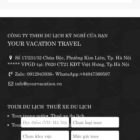
CÔNG TY TNHH DU LỊCH KỲ NGHỈ CỦA BẠN
YOUR VACATION TRAVEL
Số 17/231/32 Chùa Bộc, Phường Kim Liên, Tp. Hà Nội
***** VPGD tại: P620 CT21 KĐT Việt Hưng, Tp.Hà Nội
Zalo: 0912943936- WhatsApp:+84947369597
info@yourvacation.vn
TOUR DU LỊCH
THUÊ XE DU LỊCH
Tour trong nước
Thuê xe du lịch
Tour nước ngoài
Những địa điểm thuê xe phượt