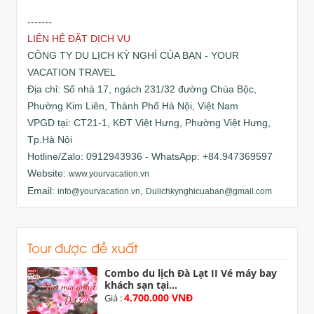
-------
LIÊN HỆ ĐẶT DỊCH VỤ
CÔNG TY DU LỊCH KỲ NGHỈ CỦA BẠN - YOUR
VACATION TRAVEL
Địa chỉ: Số nhà 17, ngách 231/32 đường Chùa Bộc,
Phường Kim Liên, Thành Phố Hà Nội, Việt Nam
VPGD tại: CT21-1, KĐT Việt Hưng, Phường Việt Hưng,
Tp.Hà Nội
Hotline/Zalo: 0912943936 - WhatsApp: +84.947369597
Website:
www.yourvacation.vn
Email:
,
info@yourvacation.vn
Dulichkynghicuaban@gmail.com
Tour được đề xuất
Combo du lịch Đà Lạt II Vé máy bay
khách sạn tại...
4.700.000 VNĐ
Giá :