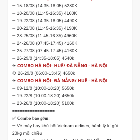
➖ 15-18/08 (14:35-18:05) 5230K
➖ 18-20/08 (11:45-16:35) 4160K
➖ 19-22/08 (14:35-18:05) 4490K
➖ 20-22/08 (11:45-16:35) 4190K
➖ 23-25/08 (11:45-16:35) 4960K
➖ 24-26/08 (07:45-17:45) 4160K
➖ 25-27/08 (07:45-17:45) 4160K
➖ 26-29/8 (14:35-18:05) 4540k
COMBO HÀ NỘI- HUẾ/ ĐÀ NẴNG - HÀ NỘI
✈
🌻 26-29/8 (06:00-13:45) 4650k
COMBO HÀ NỘI- ĐÀ NẴNG/ HUẾ - HÀ NỘI
✈
➖ 09-12/8 (10:00-18:20) 5650k
➖ 19-22/8 (10:00-18:20) 4650k
➖ 23-26/8 (10:00-18:20) 5100k
=================
✅ 𝐂𝐨𝐦𝐛𝐨 𝐛𝐚𝐨 𝐠𝐨̂̀𝐦:
➖ Vé máy bay khứ hồi Vietnam airlines, hành lý kí gửi
23kg mỗi chiều