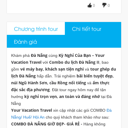
0
0
Chương trình tour
Chi tiết tour
Đánh giá
Đà Nẵng
Kỳ Nghỉ Của Bạn – Your
Khám phá
cùng
Vacation Travel
Combo du lịch Đà Nẵng II
với
, bao
vé máy bay, khách sạn tiện nghi
tour ghép du
gồm
và
lịch Đà Nẵng
bãi biển tuyệt đẹp,
hấp dẫn. Trải nghiệm
núi Ngũ Hành Sơn, cầu Rồng nổi tiếng
ẩm thực
và
đặc sắc địa phương
. Đặt tour ngay hôm nay để tận
kỳ nghỉ trọn vẹn, an toàn và đáng nhớ
hưởng
tại Đà
Nẵng
Your Vacation Travel
xin cập nhật các gói
COMBO
Đà
Nẵng/ Huế/ Hội An
cho quý khách tham khảo như sau:
COMBO ĐÀ NẴNG GIỜ ĐẸP- GIÁ RẺ -
Hàng không