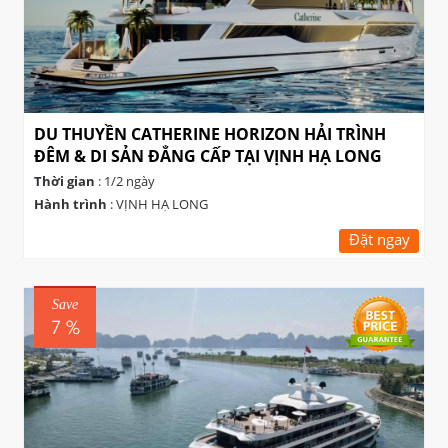
DU THUYỀN CATHERINE HORIZON HẢI TRÌNH
ĐÊM & DI SẢN ĐẲNG CẤP TẠI VỊNH HẠ LONG
Thời gian
: 1/2 ngày
Hành trình
: VỊNH HẠ LONG
Đặt ngay
Save
7 %