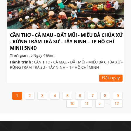
CẦN THƠ - CÀ MAU - ĐẤT MŨI - MIẾU BÀ CHÚA XỨ
- RỪNG TRÀM TRÀ SƯ - TÂY NINH – TP HỒ CHÍ
MINH 5N4Đ
Thời gian
: 5 Ngày 4 Đêm
Hành trình
: CẦN THƠ - CÀ MAU - ĐẤT MŨI - MIẾU BÀ CHÚA XỨ -
RỪNG TRÀM TRÀ SƯ - TÂY NINH – TP HỒ CHÍ MINH
Đặt ngay
1
2
3
4
5
6
7
8
9
10
11
...
12