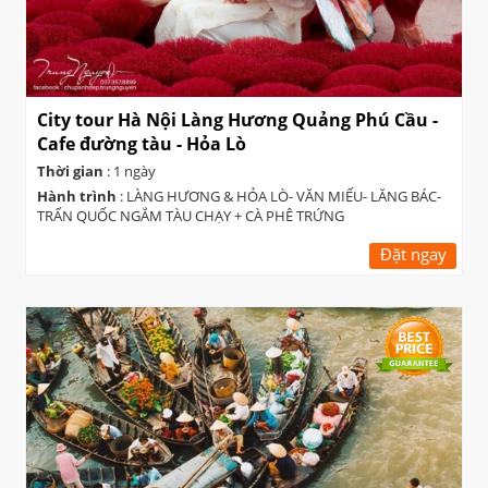
City tour Hà Nội Làng Hương Quảng Phú Cầu -
Cafe đường tàu - Hỏa Lò
Thời gian
: 1 ngày
Hành trình
: LÀNG HƯƠNG & HỎA LÒ- VĂN MIẾU- LĂNG BÁC-
TRẤN QUỐC NGẮM TÀU CHẠY + CÀ PHÊ TRỨNG
Đặt ngay