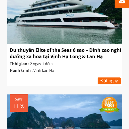
Du thuyền Elite of the Seas 6 sao – Đỉnh cao nghỉ
dưỡng xa hoa tại Vịnh Hạ Long & Lan Hạ
Thời gian
: 2 ngày 1 đêm
Hành trình
: Vịnh Lan Hạ
Đặt ngay
Save
11 %