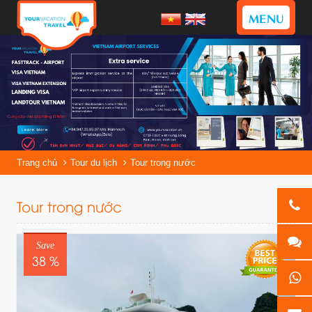
MENU
Trang chủ
Tour du lịch
Tour trong nước
Tour trong nước
Save
38 %