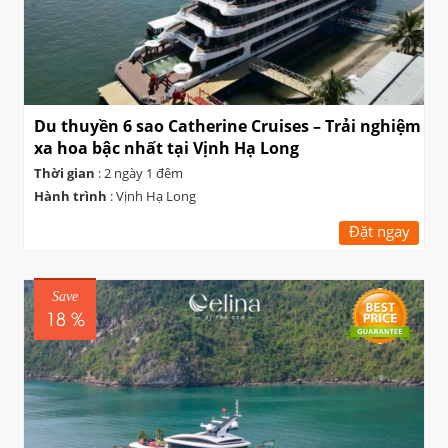
Du thuyền 6 sao Catherine Cruises – Trải nghiệm
xa hoa bậc nhất tại Vịnh Hạ Long
Thời gian
: 2 ngày 1 đêm
Hành trình
: Vịnh Hạ Long
Đặt ngay
Save
18 %