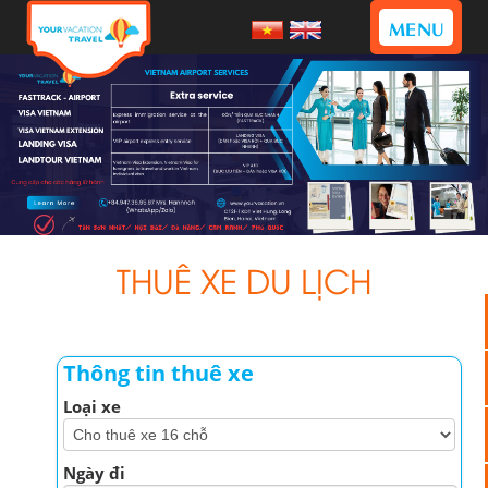
MENU
THUÊ XE DU LỊCH
Thông tin thuê xe
Loại xe
Ngày đi