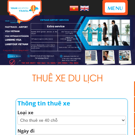
MENU
THUÊ XE DU LỊCH
Thông tin thuê xe
Loại xe
Ngày đi