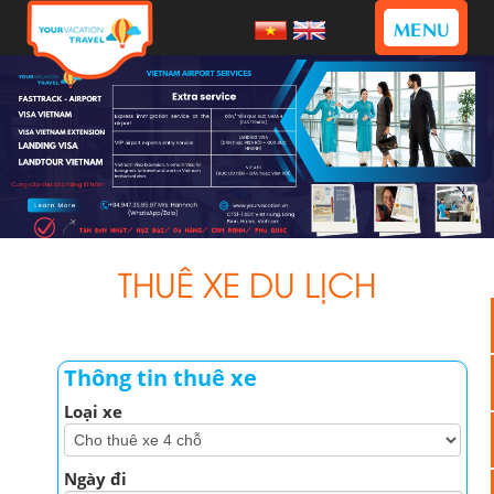
MENU
THUÊ XE DU LỊCH
Thông tin thuê xe
Loại xe
Ngày đi