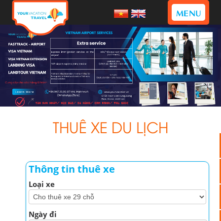
MENU
THUÊ XE DU LỊCH
Thông tin thuê xe
Loại xe
Ngày đi