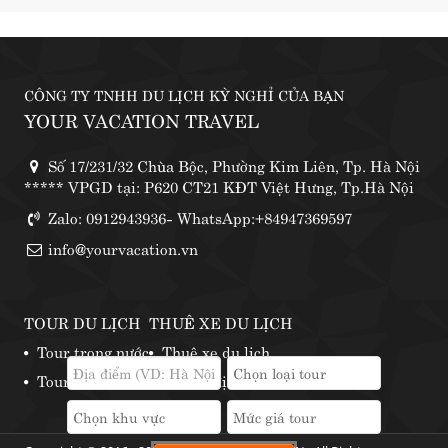
CÔNG TY TNHH DU LỊCH KỲ NGHỈ CỦA BẠN
YOUR VACATION TRAVEL
Số 17/231/32 Chùa Bộc, Phường Kim Liên, Tp. Hà Nội
***** VPGD tại: P620 CT21 KĐT Việt Hưng, Tp.Hà Nội
Zalo: 0912943936- WhatsApp:+84947369597
info@yourvacation.vn
TOUR DU LỊCH
THUÊ XE DU LỊCH
Tour trong nước
Thuê xe du lịch
Tour nước ngoài
Những địa điểm thuê xe phượt