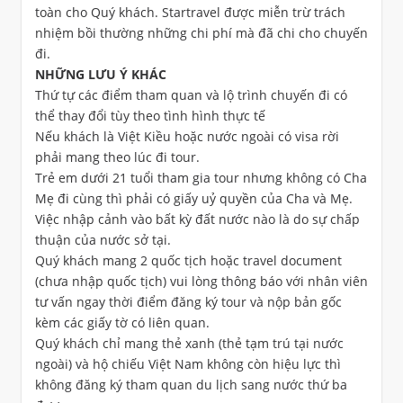
toàn cho Quý khách. Startravel được miễn trừ trách
nhiệm bồi thường những chi phí mà đã chi cho chuyến
đi.
NHỮNG LƯU Ý KHÁC
Thứ tự các điểm tham quan và lộ trình chuyến đi có
thể thay đổi tùy theo tình hình thực tế
Nếu khách là Việt Kiều hoặc nước ngoài có visa rời
phải mang theo lúc đi tour.
Trẻ em dưới 21 tuổi tham gia tour nhưng không có Cha
Mẹ đi cùng thì phải có giấy uỷ quyền của Cha và Mẹ.
Việc nhập cảnh vào bất kỳ đất nước nào là do sự chấp
thuận của nước sở tại.
Quý khách mang 2 quốc tịch hoặc travel document
(chưa nhập quốc tịch) vui lòng thông báo với nhân viên
tư vấn ngay thời điểm đăng ký tour và nộp bản gốc
kèm các giấy tờ có liên quan.
Quý khách chỉ mang thẻ xanh (thẻ tạm trú tại nước
ngoài) và hộ chiếu Việt Nam không còn hiệu lực thì
không đăng ký tham quan du lịch sang nước thứ ba