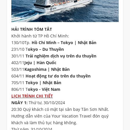
HẢI TRÌNH TÓM TẮT
Khởi hành từ TP Hồ Chí Minh:
130/10Tp.
Hồ Chí Minh – Tokyo | Nhật Bản
231/10 T
okyo – Du Thuyền
301/11
Trải nghiệm dịch vụ trên du thuyền
402/11
Jeju | Hàn Quốc
503/11
Kagoshima | Nhật Bản
604/11
Hoạt động tư do trên du thuyền
705/11
Tokyo | Nhật Bản
806/11 T
okyo - Việt Nam
LỊCH TRÌNH CHI TIẾT
NGÀY 1:
Thứ tư, 30/10/2024
20:30 Quý khách có mặt tại sân bay Tân Sơn Nhất.
Hướng dẫn viên của Your Vacation Travel đón quý
khách và làm thủ tục hàng không.
Thứ năm, 31/10/2024