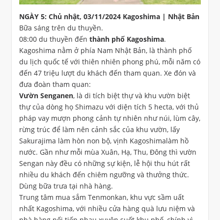
NGÀY 5: Chủ nhật, 03/11/2024 Kagoshima | Nhật Bản
Bữa sáng trên du thuyền.
08:00 du thuyền đến
thành phố Kagoshima
.
Kagoshima nằm ở phía Nam Nhật Bản, là thành phố
du lịch quốc tế với thiên nhiên phong phú, mỗi năm có
đến 47 triệu lượt du khách đến tham quan. Xe đón và
đưa đoàn tham quan:
Vườn Senganen
, là di tích biệt thự và khu vườn biệt
thự của dòng họ Shimazu với diện tích 5 hecta, với thủ
pháp vay mượn phong cảnh tự nhiên như núi, lùm cây,
rừng trúc để làm nên cảnh sắc của khu vườn, lấy
Sakurajima làm hòn non bộ, vịnh Kagoshimalàm hồ
nước. Gần như mỗi mùa Xuân, Hạ, Thu, Đông thì vườn
Sengan này đều có những sự kiện, lễ hội thu hút rất
nhiều du khách đến chiêm ngưỡng và thưởng thức.
Dùng bữa trưa tại nhà hàng.
Trung tâm mua sắm Tenmonkan, khu vực sầm uất
nhất Kagoshima, với nhiều cửa hàng quà lưu niệm và
nhà hàng nối tiếp nhau xuyên suốt khu phố, chính vì