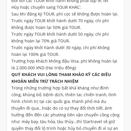
Đối với các TOUR khởi hành không phải dịp lể, tết
Hủy hoặc chuyển sang TOUR KHÁC:
Sau khi đăng ký TOUR, phí cọc sẽ không được hoàn lại.
Trước ngày TOUR khởi hành dưới 70 ngày, chi phí
không được hoàn lại 50% giá TOUR.
Trước ngày TOUR khởi hành dưới 50 ngày, chi phí
không hoàn lại 70% giá TOUR.
Trước ngày khởi hành dưới 30 ngày, chi phí không
hoàn lại 100% giá TOUR.
Trường hợp khách không đậu Visa, phí không hoàn lại
là 2.000.000 VND (Hai triệu đồng)
QUÝ KHÁCH VUI LÒNG THAM KHẢO KỸ CÁC ĐIỀU
KHOẢN MIỄN TRỪ TRÁCH NHIỆM
Trong những trường hợp bất khả kháng như đình
công, khủng bố, bệnh dịch, thiên tai, chiến tranh, tình
hình chính trị tại các quốc gia, thành phố mà du
thuyền đi qua…hoặc do có sự thay đổi thới tiết, ảnh
hưởng đến đến các phương tiên vận chuyển công cộng
như: máy bay, tàu hỏa, tàu thủy…thì Startravel sẽ giữ
quyền thay đổi lộ trình hoặc hủy bỏ chuyến đi vì sự an