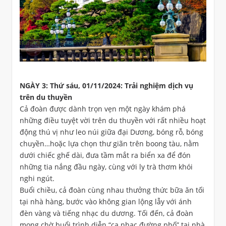
NGÀY 3: Thứ sáu, 01/11/2024: Trải nghiệm dịch vụ
trên du thuyền
Cả đoàn được dành trọn vẹn một ngày khám phá
những điều tuyệt vời trên du thuyền với rất nhiều hoạt
động thú vị như leo núi giữa đại Dương, bóng rỗ, bóng
chuyền…hoặc lựa chọn thư giãn trên boong tàu, nằm
dưới chiếc ghế dài, đưa tầm mắt ra biển xa để đón
những tia nắng đầu ngày, cùng với ly trà thơm khói
nghi ngút.
Buổi chiều, cả đoàn cùng nhau thưởng thức bữa ăn tối
tại nhà hàng, bước vào không gian lộng lẫy với ánh
đèn vàng và tiếng nhạc du dương. Tối đến, cả đoàn
mong chờ buổi trình diễn “ca nhạc đường phố” tại nhà