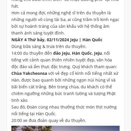
hát.
Hơn cả mong đợi, những nghệ sĩ trên du thuyền là
những người vô cùng tài ba, ai cũng trầm trồ kinh ngạc
bởi sự hoành tráng của sân khấu với hệ thống âm
thanh ánh sáng tuyệt đỉnh.
NGÀY 4 Thứ bảy, 02/11/2024 Jeju | Hàn Quốc
Dùng bữa sáng & trưa trên du thuyền.
14:00 du thuyền đến
đảo Jeju, Hàn Quốc. Jeju
, nổi
tiếng với cảnh quan thiên nhiên tuyệt đẹp, văn hóa
độc đáo và ẩm thực đặc trưng. Quý khách tham quan:
Chùa Yakcheonsa
với vẻ đẹp cổ kính nổi tiếng nhất xứ
Hàn, được bao quanh bởi những ngọn núi hùng vĩ và
bãi biển cát trắng. Bên trong chùa, du khách có thể
chiêm ngưỡng những bức tranh tường và tượng Phật
tinh xảo.
Sau đó, Đoàn cùng nhau thưởng thức món thịt nướng
nổi tiếng tại Hàn Quốc.
20:00 xe đưa đoàn quay về du thuyền.