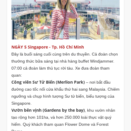
NGÀY 5 Singapore - Tp. Hồ Chí Minh
Đây là buổi sáng cuối cùng trên du thuyền. Cả đoàn chọn
thưởng thức bữa sáng tại nhà hàng buffet Windjammer.
07:00 cả đoàn làm thủ tục rời tàu. Xe đưa đoàn tham
quan:
Công viên Sư Tử Biển (Merlion Park)
– nơi bắt đầu
đường cao tốc nối cửa khẩu thứ hai sang Malaysia. Chiêm
ngưỡng và chụp hình tượng Sư tử biển, biểu tượng của
Singapore.
Vườn bên vịnh (Gardens by the bay)
, khu vườn nhân
tạo rộng hơn 101ha, và hơn 250.000 loài thực vật quý
hiếm. Quý khách tham quan Flower Dome và Forest