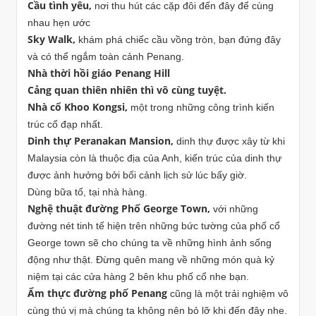
Cầu tình yêu,
nơi thu hút các cặp đôi đến đây để cùng
nhau hẹn ước
Sky Walk,
khám phá chiếc cầu vồng tròn, bạn đứng đây
và có thể ngắm toàn cảnh Penang.
Nhà thời hồi giáo Penang Hill
Cảng quan thiên nhiên thì vô cùng tuyệt.
Nhà cổ Khoo Kongsi,
một trong những công trình kiến
trúc cổ đạp nhất.
Dinh thự Peranakan Mansion,
dinh thự được xây từ khi
Malaysia còn là thuộc địa của Anh, kiến trúc của dinh thự
được ảnh hưởng bởi bối cảnh lịch sử lúc bấy giờ.
Dùng bữa tố, tại nhà hàng.
Nghệ thuật đường Phố George Town,
với những
đường nét tinh tế hiện trên những bức tường của phố cổ
George town sẽ cho chúng ta về những hình ảnh sống
động như thật. Đừng quên mang về những món quà kỷ
niệm tại các cửa hàng 2 bên khu phố cổ nhe bạn.
Ẩm thực đường phố Penang
cũng là một trải nghiệm vô
cùng thú vị mà chúng ta không nên bỏ lỡ khi đến đây nhe.