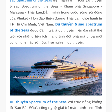
sao Spectrum of the Seas
trên hành trìnhTour Du thuyền
5 sao Spectrum of the Seas - Khám phá Singapore -
Malaysia - Thái Lan,Đắm mình trong cuộc sống sôi động
của Phuket - Hòn đảo thiên đường Thái Lan,Khởi hành từ
Du thuyền 5 sao Spectrum
TP Hồ Chí Minh, Việt Nam.
of the Seas
được đánh giá là du thuyền hiện đại nhất thế
giới với những tiện ích mang tính đột phá mà chưa một
công nghệ nào sở hữu. Trải nghiệm du thuyền.
Du thuyền Spectrum of the Seas
Với trục nâng khổng
lồ “Sao Bắc Đẩu”, công nghệ giải trí màn hình Led đỉnh