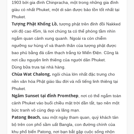
1903 bởi gia đình Chinpracha, một trong những gia đình
giàu có nhất Phuket, một di sản được bảo tồn tốt nhất tại
Phuket.
Tượng Phật Khổng Lồ,
tượng phật trên đỉnh đồi Nakked
với độ cao 45m, là nơi chúng ta có thể phóng tầm nhìn
ngắm quan cảnh xung quanh. Ngoài ra còn chiễm
ngưỡng sư hùng vĩ và thanh thãn của tượng phật được
bao phủ bằng đá cẩm thạch trắng từ Miến Điện. Cũng là
nơi cầu nguyện linh thiêng của người dân Phuket.
Dùng bữa trưa tại nhà hàng.
Chùa Wat Chalong,
ngôi chùa lớn nhất đặc trưng cho
nền văn hóa Phật giáo lâu đời và nổi tiếng linh thiêng tại
Phuket.
Ngắm Sunset tại đỉnh Promthep
, nơi có thể ngắm toàn
cảnh Phuket vào buổi chiều mặt trời dần tắt, tạo nên một
bức tranh vô cùng đẹp và lãng mạn.
Patong Beach,
sau một ngày tham quan, quý khách tản
bộ trên con phố sầm uất Bangla, con đường chính của
khu phố biển Patong, nơi bạn bắt gặp cuộc sống nhộn