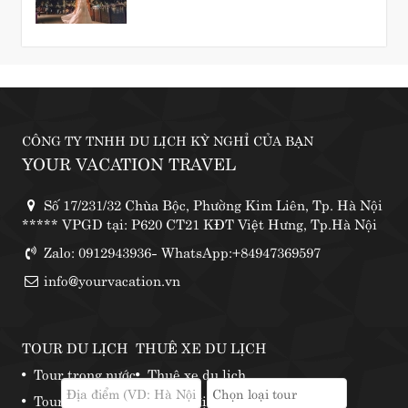
CÔNG TY TNHH DU LỊCH KỲ NGHỈ CỦA BẠN
YOUR VACATION TRAVEL
Số 17/231/32 Chùa Bộc, Phường Kim Liên, Tp. Hà Nội
***** VPGD tại: P620 CT21 KĐT Việt Hưng, Tp.Hà Nội
Zalo: 0912943936- WhatsApp:+84947369597
info@yourvacation.vn
TOUR DU LỊCH
THUÊ XE DU LỊCH
Tour trong nước
Thuê xe du lịch
Tour nước ngoài
Những địa điểm thuê xe phượt