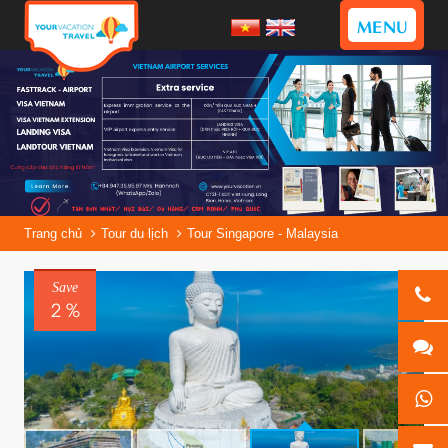
MENU
Trang chủ
Tour du lịch
Tour Singapore - Malaysia
Save
2 %