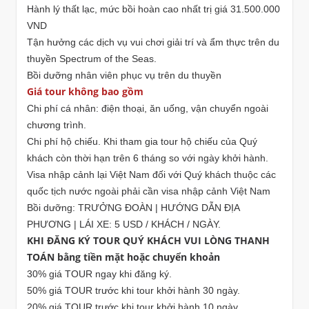
Hành lý thất lạc, mức bồi hoàn cao nhất trị giá 31.500.000
VND
Tận hưởng các dịch vụ vui chơi giải trí và ẩm thực trên du
thuyền Spectrum of the Seas.
Bồi dưỡng nhân viên phục vụ trên du thuyền
Giá tour không bao gồm
Chi phí cá nhân: điện thoại, ăn uống, vận chuyển ngoài
chương trình.
Chi phí hộ chiếu. Khi tham gia tour hộ chiếu của Quý
khách còn thời hạn trên 6 tháng so với ngày khởi hành.
Visa nhập cảnh lại Việt Nam đối với Quý khách thuộc các
quốc tịch nước ngoài phải cần visa nhập cảnh Việt Nam
Bồi dưỡng: TRƯỞNG ĐOÀN | HƯỚNG DẪN ĐỊA
PHƯƠNG | LÁI XE: 5 USD / KHÁCH / NGÀY.
KHI ĐĂNG KÝ TOUR QUÝ KHÁCH VUI LÒNG THANH
TOÁN bằng tiền mặt hoặc chuyển khoản
30% giá TOUR ngay khi đăng ký.
50% giá TOUR trước khi tour khởi hành 30 ngày.
20% giá TOUR trước khi tour khởi hành 10 ngày.