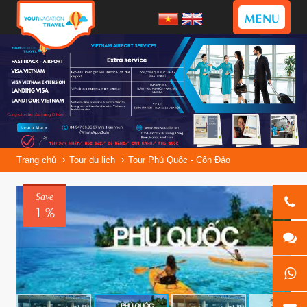
MENU
Trang chủ
Tour du lịch
Tour Phú Quốc - Côn Đảo
Save
1 %