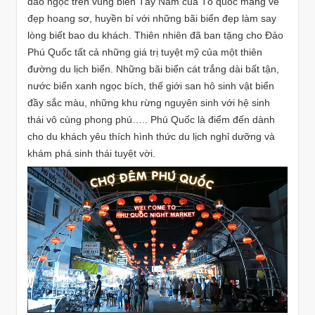
đảo ngọc trên vùng biển Tây Nam của Tổ quốc mang vẻ
đẹp hoang sơ, huyền bí với những bãi biển đẹp làm say
lòng biết bao du khách. Thiên nhiên đã ban tặng cho Đảo
Phú Quốc tất cả những giá trị tuyệt mỹ của một thiên
đường du lịch biển. Những bãi biển cát trắng dài bất tận,
nước biển xanh ngọc bích, thế giới san hô sinh vật biển
đầy sắc màu, những khu rừng nguyên sinh với hệ sinh
thái vô cùng phong phú….. Phú Quốc là điểm đến dành
cho du khách yêu thích hình thức du lịch nghỉ dưỡng và
khám phá sinh thái tuyệt vời.