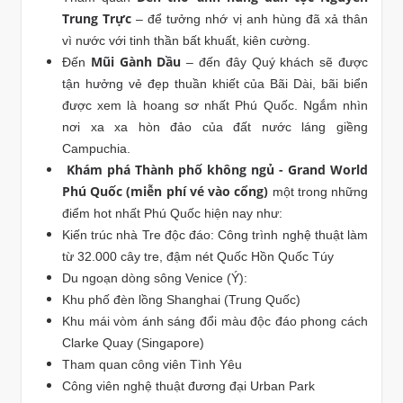
Trung Trực
– để tưởng nhớ vị anh hùng đã xả thân
vì nước với tinh thần bất khuất, kiên cường.
Mũi Gành Dầu
Đến
– đến đây Quý khách sẽ được
tận hưởng vẻ đẹp thuần khiết của Bãi Dài, bãi biển
được xem là hoang sơ nhất Phú Quốc. Ngắm nhìn
nơi xa xa hòn đảo của đất nước láng giềng
Campuchia.
Khám phá Thành phố không ngủ - Grand World
Phú Quốc (miễn phí vé vào cổng)
một trong những
điểm hot nhất Phú Quốc hiện nay như:
Kiến trúc nhà Tre độc đáo: Công trình nghệ thuật làm
từ 32.000 cây tre, đậm nét Quốc Hồn Quốc Túy
Du ngoạn dòng sông Venice (Ý):
Khu phố đèn lồng Shanghai (Trung Quốc)
Khu mái vòm ánh sáng đổi màu độc đáo phong cách
Clarke Quay (Singapore)
Tham quan công viên Tình Yêu
Công viên nghệ thuật đương đại Urban Park