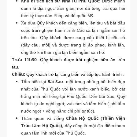
Khu di tích lịch sử Nhà Tù Phú Quốc
: Được mệnh
danh là địa ngục trần gian, nơi đã từng trải qua hai
thời kỳ thực dân Pháp và đế quốc Mỹ.
Xe đưa Qúy khách đến cảng biển, lên tàu và bắt đầu
cuộc trải nghiệm hành trình Câu cá lặn ngắm san hô
trên tàu. Qúy khách được cung cấp thiết bị câu cá
(dây câu, mồi) và được trang bị áo phao, kính lặn,
ống thở khi tham gia lặn biển ngắm san hô.
Trưa 11h30
: Qúy khách được trải nghiệm bữa ăn trên
tàu.
Chiều:
Qúy khách trở lại cảng biển và tiếp tục hành trình :
Bãi Sao
Tắm biển tại
: một trong những bãi biển đẹp
nhất của Phú Quốc với làn nước xanh biếc, bờ cát
trắng mịn nổi tiếng tại Phú Quốc. Đến Bãi Sao, Quý
khách tự do nghỉ ngơi, vui chơi và tắm biển ( phí tắm
nước ngọt + võng nằm: chi phí tự túc).
Chùa Hộ Quốc (Thiền Viện
Thăm quan và viếng
Trúc Lâm Hộ Quốc),
đây cũng là một địa điểm tham
quan tâm linh mới của Phú Quốc.