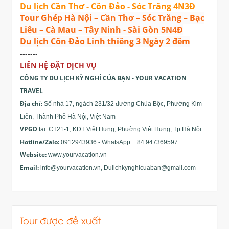
Du lịch Cần Thơ - Côn Đảo - Sóc Trăng 4N3Đ
Tour Ghép Hà Nội – Cần Thơ – Sóc Trăng – Bạc
Liêu – Cà Mau – Tây Ninh - Sài Gòn 5N4Đ
Du lịch Côn Đảo Linh thiêng 3 Ngày 2 đêm
-------
LIÊN HỆ ĐẶT DỊCH VỤ
CÔNG TY DU LỊCH KỲ NGHỈ CỦA BẠN - YOUR VACATION
TRAVEL
Địa chỉ:
Số nhà 17, ngách 231/32 đường Chùa Bộc, Phường Kim
Liên, Thành Phố Hà Nội, Việt Nam
VPGD
tại: CT21-1, KĐT Việt Hưng, Phường Việt Hưng, Tp.Hà Nội
Hotline/Zalo:
0912943936 - WhatsApp: +84.947369597
Website:
www.yourvacation.vn
Email:
info@yourvacation.vn
,
Dulichkynghicuaban@gmail.com
Tour được đề xuất