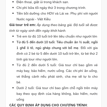
Điện thoại, giặt ủi trong khách sạn.
Chi phí bữa tối ngày thứ 3 trong chương trình.
Tiền bồi dưỡng cho HDV và Lái xe. Phụ phí với người
Nước ngoài - Việt Kiều
Giá tour trẻ em:
Áp dụng theo bảng giá. Độ tuổi sẽ được
tính từ ngày sinh đến ngày khởi hành.
Trẻ em từ đủ 10 tuổi trở lên tiêu chuẩn như người lớn
Từ đủ 5 đến dưới 10 tuổi: Tiêu chuẩn ăn ½ suất, ngồi
1 ghế ô tô, ngủ ghép chung với bố mẹ.
Đối với gia
đình có 2 bé từ 5 đến dưới 10 tuổi trở lên, từ bé thứ 2
tính giá tour như người lớn
.
Từ đủ 2 đến dưới 5 tuổi: Giá tour chỉ bao gồm vé
máy bay, bảo hiểm, nước uống. Các chi phí ăn uống,
vé thắng cảnh nếu phát sinh, cha mẹ sẽ tự lo cho
bé.
Dưới 2 tuổi: Giá tour chỉ bao gồm chỗ ngồi trên máy
bay theo quy định của hàng không, bảo hiểm, nước
uống
CÁC QUY ĐỊNH ÁP DỤNG CHO CHƯƠNG TRÌNH
: