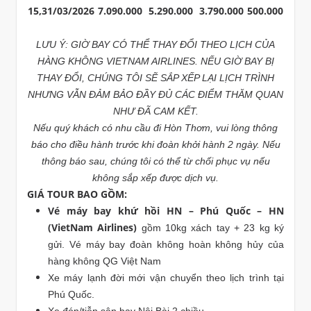
15,31/03/2026
7.090.000
5.290.000
3.790.000
500.000
LƯU Ý: GIỜ BAY CÓ THỂ THAY ĐỔI THEO LỊCH CỦA
HÀNG KHÔNG VIETNAM AIRLINES. NẾU GIỜ BAY BỊ
THAY ĐỔI, CHÚNG TÔI SẼ SẮP XẾP LẠI LỊCH TRÌNH
NHƯNG VẪN ĐẢM BẢO ĐẦY ĐỦ CÁC ĐIỂM THĂM QUAN
NHƯ ĐÃ CAM KẾT.
Nếu quý khách có nhu cầu đi Hòn Thơm, vui lòng thông
báo cho điều hành trước khi đoàn khởi hành 2 ngày. Nếu
thông báo sau, chúng tôi có thể từ chối phục vụ nếu
không sắp xếp được dịch vụ.
GIÁ TOUR BAO GỒM:
Vé máy bay khứ hồi HN – Phú Quốc – HN
(VietNam Airlines)
gồm 10kg xách tay + 23 kg ký
gửi. Vé máy bay đoàn không hoàn không hủy của
hàng không QG Việt Nam
Xe máy lạnh đời mới vận chuyển theo lịch trình tại
Phú Quốc.
Xe đón/tiễn sân bay Nội Bài 2 chiều