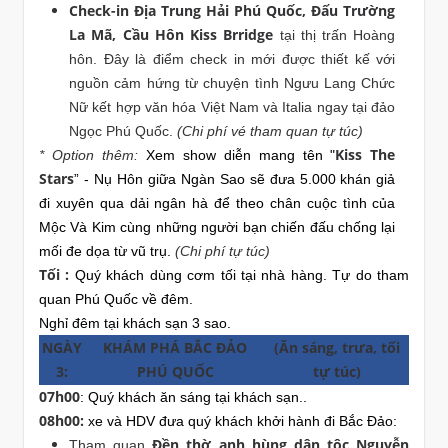
Check-in Địa Trung Hải Phú Quốc, Đấu Trường
La Mã, Cầu Hôn Kiss Brridge
tại thị trấn Hoàng
hôn. Đây là điểm check in mới được thiết kế với
nguồn cảm hứng từ chuyện tình Ngưu Lang Chức
Nữ kết hợp văn hóa Việt Nam và Italia ngay tại đảo
Ngọc Phú Quốc.
(Chi phí vé tham quan tự túc)
Kiss The
* Option thêm:
Xem show diễn mang tên "
Stars
” - Nụ Hôn giữa Ngàn Sao sẽ đưa 5.000 khán giả
đi xuyên qua dải ngân hà để theo chân cuộc tình của
Mộc Và Kim cùng những người bạn chiến đấu chống lại
mối đe dọa từ vũ trụ.
(Chi phí tự túc)
Tối :
Quý khách dùng cơm tối tại nhà hàng. Tự do tham
quan Phú Quốc về đêm.
Nghỉ đêm tại khách sạn 3 sao.
NGÀY
KHÁM PHÁ BẮC ĐẢO
(Ăn sáng, trưa, tối
3:
PHÚ QUỐC
tự túc)
07h00
: Quý khách ăn sáng tại khách sạn..
08h00:
xe và HDV đưa quý khách khởi hành đi Bắc Đảo:
Đền thờ anh hùng dân tộc Nguyễn
Tham quan