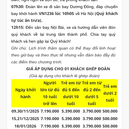
07h30:
Đoàn lên xe đi sân bay Dương Đông, đáp chuyến
VN1236 lúc 10h05
(Quý khách
bay khởi hành
về Hà Nội
tự túc ăn trưa).
12h15:
Đến sân bay Nội Bài, xe và hướng dẫn viên đón
quý khách về lại trung tâm thành phố. Chia tay quý
khách và hẹn gặp lại Quý khách!
Ghi chú:
Lịch trình thăm quan có thể thay đổi linh hoạt
theo giờ bay và theo thực tế nhưng vẫn đảm bảo đầy đủ
các điểm theo chương trình.
GIÁ ÁP DỤNG CHO 01 KHÁCH GHÉP ĐOÀN
(Giá áp dụng cho khách lẻ ghép đoàn)
Người
Trẻ em từ
Trẻ em từ
Trẻ em
Ngày khởi
lớn từ đủ
đủ 5 đến
đủ 2 đến
dưới 2
hành
10 tuổi
dưới 10
dưới 5
tuổi
trở lên
tuổi
tuổi
09,30/11/2025
7.190.000
5.390.000
3.790.000
500.000
15,21/12/2025
7.190.000
5.390.000
3.790.000
500.000
18/01/2026
7.190.000
5.390.000
3.790.000
500.000