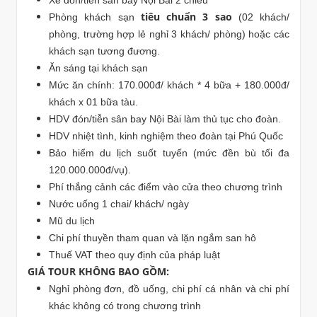
tiêu chuẩn 3 sao
Phòng khách sạn
(02 khách/
phòng, trường hợp lẻ nghỉ 3 khách/ phòng) hoặc các
khách sạn tương đương.
Ăn sáng tại khách sạn
Mức ăn chính: 170.000đ/ khách * 4 bữa + 180.000đ/
khách x 01 bữa tàu.
HDV đón/tiễn sân bay Nội Bài làm thủ tục cho đoàn.
HDV nhiệt tình, kinh nghiệm theo đoàn tại Phú Quốc
Bảo hiểm du lịch suốt tuyến (mức đền bù tối đa
120.000.000đ/vụ).
Phí thắng cảnh các điểm vào cửa theo chương trình
Nước uống 1 chai/ khách/ ngày
Mũ du lịch
Chi phí thuyền tham quan và lặn ngắm san hô
Thuế VAT theo quy định của pháp luật
GIÁ TOUR KHÔNG BAO GỒM:
Nghỉ phòng đơn, đồ uống, chi phí cá nhân và chi phí
khác không có trong chương trình