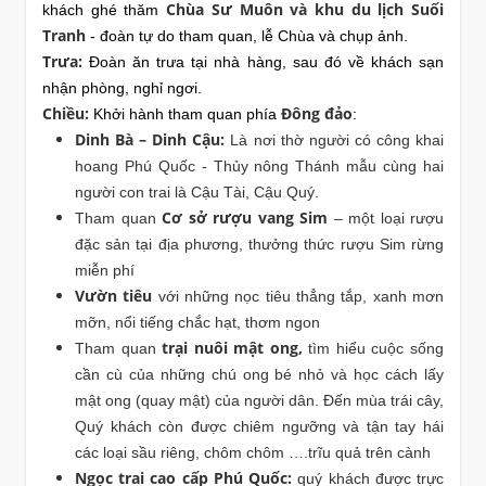
Chùa Sư Muôn và khu du lịch Suối
khách ghé thăm
Tranh
- đoàn tự do tham quan, lễ Chùa và chụp ảnh.
Trưa:
Đoàn ăn trưa tại nhà hàng, sau đó về khách sạn
nhận phòng, nghỉ ngơi.
Chiều:
Đông đảo
Khởi hành tham quan phía
:
Dinh Bà – Dinh Cậu:
Là nơi thờ người có công khai
hoang Phú Quốc - Thủy nông Thánh mẫu cùng hai
người con trai là Cậu Tài, Cậu Quý.
Cơ sở rượu vang Sim
Tham quan
– một loại rượu
đặc sản tại địa phương, thưởng thức rượu Sim rừng
miễn phí
Vườn tiêu
với những nọc tiêu thẳng tắp, xanh mơn
mỡn, nổi tiếng chắc hạt, thơm ngon
trại nuôi mật ong,
Tham quan
tìm hiểu cuộc sống
cần cù của những chú ong bé nhỏ và học cách lấy
mật ong (quay mật) của người dân. Đến mùa trái cây,
Quý khách còn được chiêm ngưỡng và tận tay hái
các loại sầu riêng, chôm chôm ….trĩu quả trên cành
Ngọc trai cao cấp Phú Quốc:
quý khách được trực