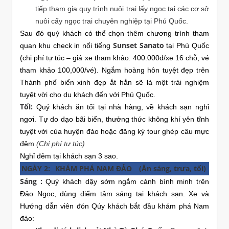
tiếp tham gia quy trình nuôi trai lấy ngọc tại các cơ sở
nuôi cấy ngọc trai chuyên nghiệp tại Phú Quốc.
q
Sau đó
uý khách có thể chọn thêm chương trình tham
Sunset Sanato
quan khu check in nổi tiếng
tại Phú Quốc
(chi phí tự túc – giá xe tham khảo: 400.000đ/xe 16 chỗ, vé
tham khảo 100,000/vé). Ngắm hoàng hôn tuyệt đẹp trên
Thành phố biển xinh đẹp ắt hẳn sẽ là một trải nghiệm
tuyệt vời cho du khách đến với Phú Quốc.
Tối:
Quý khách ăn tối tại nhà hàng, về khách sạn nghỉ
ngơi. Tự do dạo bãi biển, thưởng thức không khí yên tĩnh
tuyệt vời của huyện đảo hoặc đăng ký tour ghép câu mực
đêm
(Chi phí tự túc)
Nghỉ đêm tại khách sạn 3 sao.
NGÀY 2:
KHÁM PHÁ NAM ĐẢO
(Ăn sáng, trưa, tối)
Sáng :
Quý khách dậy sớm ngắm cảnh bình minh trên
Đảo Ngọc, dùng điểm tâm sáng tại khách sạn. Xe và
Hướng dẫn viên đón Qúy khách bắt đầu khám phá Nam
đảo: