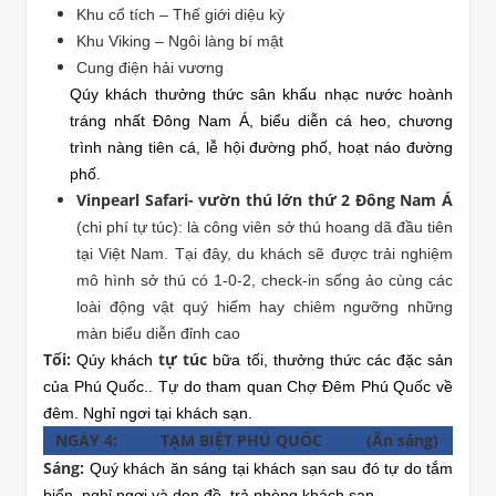
Khu cổ tích – Thế giới diệu kỳ
Khu Viking – Ngôi làng bí mật
Cung điện hải vương
Qúy khách thưởng thức sân khấu nhạc nước hoành
tráng nhất Đông Nam Á, biểu diễn cá heo, chương
trình nàng tiên cá, lễ hội đường phố, hoạt náo đường
phố.
Vinpearl Safari- vườn thú lớn thứ 2 Đông Nam Á
(chi phí tự túc): là công viên sở thú hoang dã đầu tiên
tại Việt Nam. Tại đây, du khách sẽ được trải nghiệm
mô hình sở thú có 1-0-2, check-in sống ảo cùng các
loài động vật quý hiếm hay chiêm ngưỡng những
màn biểu diễn đỉnh cao
Tối:
tự túc
Qúy khách
bữa tối, thưởng thức các đặc sản
của Phú Quốc.. Tự do tham quan Chợ Đêm Phú Quốc về
đêm. Nghỉ ngơi tại khách sạn.
NGÀY 4:
TẠM BIỆT PHÚ QUỐC
(Ăn sáng)
Sáng:
Quý khách ăn sáng tại khách sạn sau đó tự do tắm
biển, nghỉ ngơi và dọn đồ, trả phòng khách sạn.