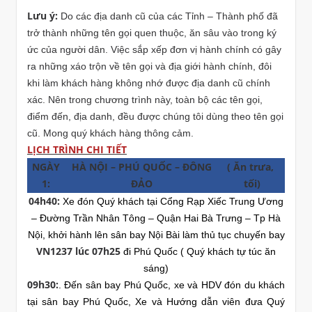
Lưu ý:
Do các địa danh cũ của các Tỉnh – Thành phố đã
trở thành những tên gọi quen thuộc, ăn sâu vào trong ký
ức của người dân. Việc sắp xếp đơn vị hành chính có gây
ra những xáo trộn về tên gọi và địa giới hành chính, đôi
khi làm khách hàng không nhớ được địa danh cũ chính
xác. Nên trong chương trình này, toàn bộ các tên gọi,
điểm đến, địa danh, đều được chúng tôi dùng theo tên gọi
cũ. Mong quý khách hàng thông cảm.
LỊCH TRÌNH CHI TIẾT
NGÀY
HÀ NỘI – PHÚ QUỐC – ĐÔNG
( Ăn trưa,
1:
ĐẢO
tối)
04h40:
Xe đón Quý khách tại Cổng Rạp Xiếc Trung Ương
– Đường Trần Nhân Tông – Quận Hai Bà Trưng – Tp Hà
Nội, khởi hành lên sân bay Nội Bài làm thủ tục chuyến bay
VN1237 lúc 07h25
đi Phú Quốc ( Quý khách tự túc ăn
sáng)
09h30:
.
Đến sân bay Phú Quốc, xe và HDV đón du khách
tại sân bay Phú Quốc, Xe và Hướng dẫn viên đưa Quý