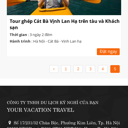
Tour ghép Cát Bà Vịnh Lan Hạ trên tàu và Khách
sạn
Thời gian
: 3 ngày 2 đêm
Hành trình
: Hà Nội - Cát Bà - Vịnh Lan hạ
Đặt ngay
1
2
3
4
5
CÔNG TY TNHH DU LỊCH KỲ NGHỈ CỦA BẠN
YOUR VACATION TRAVEL
Số 17/231/32 Chùa Bộc, Phường Kim Liên, Tp. Hà Nội