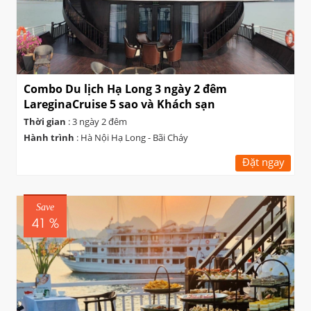
Combo Du lịch Hạ Long 3 ngày 2 đêm
LareginaCruise 5 sao và Khách sạn
Thời gian
: 3 ngày 2 đêm
Hành trình
: Hà Nội Hạ Long - Bãi Cháy
Đặt ngay
Save
41 %