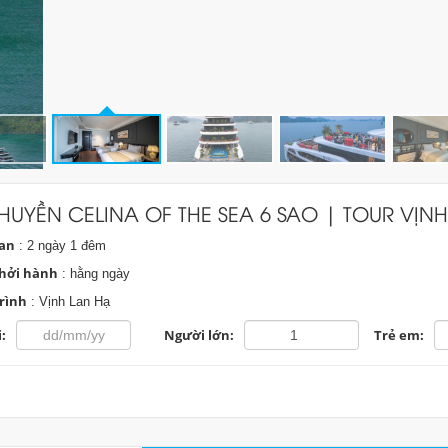
HUYỀN CELINA OF THE SEA 6 SAO | TOUR VỊN
ian
: 2 ngày 1 đêm
hởi hành
: hằng ngày
rình
: Vịnh Lan Hạ
:
Người lớn:
Trẻ em: