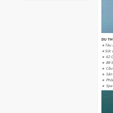
DU TH
🔹Tàu 
🔹Sức 
🔹 62 
🔹 Bể 
🔹 Cầu
🔹 Sân
🔹 Phò
🔹 Spa