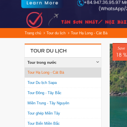
Trang chủ
Tour du lịch
Tour Hạ Long - Cát Bà
Save
TOUR DU LỊCH
18 %
Tour trong nước
Tour Hạ Long - Cát Bà
Tour Du lịch Sapa
Tour Đông - Tây Bắc
Miền Trung - Tây Nguyên
Tour ghép Miền Tây
Tour Biển Miền Bắc