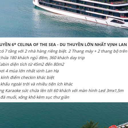
UYỀN 6* CELINA OF THE SEA - DU THUYỀN LỚN NHẤT VỊNH LAN
có 7 tầng với 2 nhà hàng riêng biệt. 2 Thang máy + 2 thang bộ trên
chứa 180 khách ngủ đêm, 360 khách day trip
Cabin diện tích từ 45m2 đến 80m2
bơi 4 mùa lớn nhất vịnh Lan Hạ
 kính điểm checkin khác biệt
 khấu ngoài trời và nhiều tiện ích khác
ng Karaoke sức chứa lên tới 60 khách với màn hình Led 3mx1,5m
 đá muối, xông khô kèm sục thư giãn