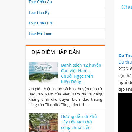
Tour Châu Âu
Chươ
Tour Hoa Kỳ
Tour Châu Phi
Tour Đài Loan
ĐỊA ĐIỂM HẤP DẪN
Du Thu
Du thu
Danh sách 12 huyện
2026, 
đảo Việt Nam -
vận hà
Chuỗi Ngọc trên
biển Đông
nghỉ d
xin giới thiệu Danh sách 12 huyện đảo từ
dịp kh
Bắc vào Nam của Việt Nam đã và đang
khẳng định chủ quyền biển, đảo thiêng
liêng của Tổ quốc. Tổng diện tích...
Hướng dẫn đi Phủ
Tây Hồ- Nơi thờ
công chúa Liễu