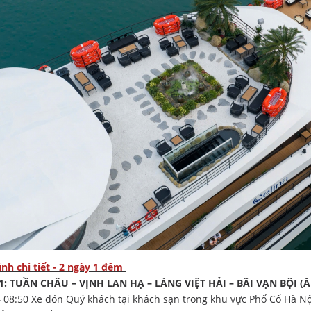
rình chi tiết - 2 ngày 1 đêm
: TUẦN CHÂU – VỊNH LAN HẠ – LÀNG VIỆT HẢI – BÃI VẠN BỘI (Ă
– 08:50 Xe đón Quý khách tại khách sạn trong khu vực Phố Cổ Hà Nộ