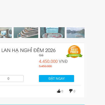
H LAN HẠ NGHỈ ĐÊM 2026
Giá
4.450.000
VNĐ
5.450.000
0
0