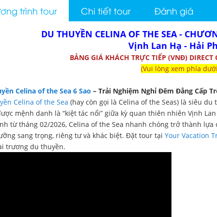
ng trình tour
Chi tiết tour
Đánh giá
DU THUYỀN CELINA OF THE SEA - CHƯƠ
Vịnh Lan Hạ - Hải P
BẢNG GIÁ KHÁCH TRỰC TIẾP (VNĐ) DIRECT
(Vui lòng xem phía dưới
yền Celina of the Sea 6 Sao
– Trải Nghiệm Nghỉ Đêm Đẳng Cấp Tr
yền Celina of the Sea
(hay còn gọi là Celina of the Seas) là siêu 
được mệnh danh là “kiệt tác nổi” giữa kỳ quan thiên nhiên Vịnh Lan
nh từ tháng 02/2026, Celina of the Sea nhanh chóng trở thành lựa
ưỡng sang trọng, riêng tư và khác biệt. Đặt tour tại
Your Vacation T
ai trương du thuyền.