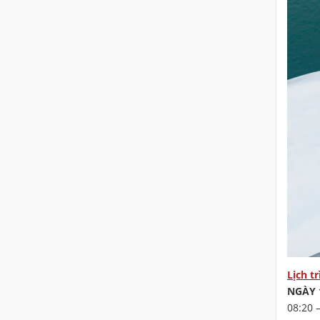
Lịch t
NGÀY 1
08:20 