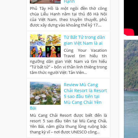
Hạnh
Phủ Tây Hồ là một ngôi đền thờ công
chúa Liễu Hạnh nằm tại thủ đô Hà Nội
của Việt Nam, theo truyền thuyết, phủ
được xây dựng vào khoảng thế kỷ 17....
Tứ Bất Tử trong dân
gian Việt Nam là ai
Cùng Your Vacation
Travel tìm hiểu tín
ngưỡng dân gian Việt Nam và tìm hiểu
“Tứ bất tử” – bốn vị thần linh thiêng trong
tâm thức người Việt: Tản Viên...
Review Mù Cang
Chải Resort là Resort
5 sao đầu tiên tại
Mù Cang Chải Yên
Bái
Mù Cang Chải Resort được biết đến là
resort 5 sao đầu tiên tại Mù Cang Chải,
Yên Bái, nằm giữa thung lũng ruộng bậc
thang kỳ vĩ – nơi được UNESCO công...