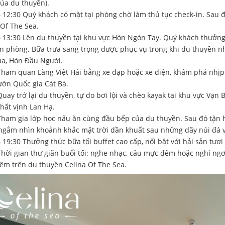
của du thuyền).
– 12:30 Quý khách có mặt tại phòng chờ làm thủ tục check-in. Sau
 Of The Sea.
– 13:30 Lên du thuyền tại khu vực Hòn Ngón Tay. Quý khách thưởn
n phòng. Bữa trưa sang trọng được phục vụ trong khi du thuyền n
a, Hòn Đầu Người.
Tham quan Làng Việt Hải bằng xe đạp hoặc xe điện, khám phá nhịp
ườn Quốc gia Cát Bà.
Quay trở lại du thuyền, tự do bơi lội và chèo kayak tại khu vực Vạn
hất vịnh Lan Hạ.
Tham gia lớp học nấu ăn cùng đầu bếp của du thuyền. Sau đó tận hư
 ngắm nhìn khoảnh khắc mặt trời dần khuất sau những dãy núi đá v
– 19:30 Thưởng thức bữa tối buffet cao cấp, nổi bật với hải sản tươ
Thời gian thư giãn buổi tối: nghe nhạc, câu mực đêm hoặc nghỉ ngơi
êm trên du thuyền Celina Of The Sea.