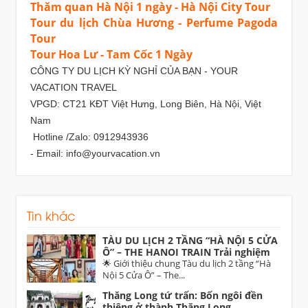
Thăm quan Hà Nội 1 ngày - Hà Nội City Tour
Tour du lịch Chùa Hương - Perfume Pagoda
Tour
Tour Hoa Lư - Tam Cốc 1 Ngày
CÔNG TY DU LỊCH KỲ NGHỈ CỦA BẠN - YOUR
VACATION TRAVEL
VPGD: CT21 KĐT Việt Hưng, Long Biên, Hà Nội, Việt
Nam
Hotline /Zalo: 0912943936
- Email: info@yourvacation.vn
Tin khác
TÀU DU LỊCH 2 TẦNG “HÀ NỘI 5 CỬA
Ô” – THE HANOI TRAIN Trải nghiệm
di sản độc đáo dịp 30/4 trên tuyến Hà
🌟 Giới thiệu chung Tàu du lịch 2 tầng “Hà
Nội – Từ Sơn (Bắc Ninh)
Nội 5 Cửa Ô” – The...
Thăng Long tứ trấn: Bốn ngôi đền
thiêng ở thành Thăng Long