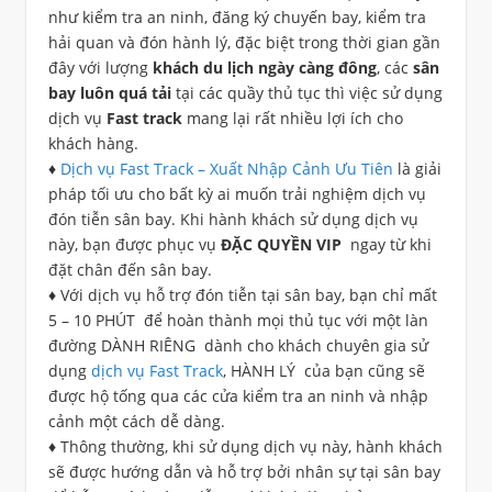
như kiểm tra an ninh, đăng ký chuyến bay, kiểm tra
hải quan và đón hành lý, đặc biệt trong thời gian gần
đây với lượng
khách du lịch ngày càng đông
, các
sân
bay luôn quá tải
tại các quầy thủ tục thì việc sử dụng
dịch vụ
Fast track
mang lại rất nhiều lợi ích cho
khách hàng.
♦
Dịch vụ Fast Track – Xuất Nhập Cảnh Ưu Tiên
là giải
pháp tối ưu cho bất kỳ ai muốn trải nghiệm dịch vụ
đón tiễn sân bay. Khi hành khách sử dụng dịch vụ
này, bạn được phục vụ
ĐẶC QUYỀN VIP
ngay từ khi
đặt chân đến sân bay.
♦ Với dịch vụ hỗ trợ đón tiễn tại sân bay, bạn chỉ mất
5 – 10 PHÚT để hoàn thành mọi thủ tục với một làn
đường DÀNH RIÊNG dành cho khách chuyên gia sử
dụng
dịch vụ Fast Track
, HÀNH LÝ của bạn cũng sẽ
được hộ tống qua các cửa kiểm tra an ninh và nhập
cảnh một cách dễ dàng.
♦ Thông thường, khi sử dụng dịch vụ này, hành khách
sẽ được hướng dẫn và hỗ trợ bởi nhân sự tại sân bay