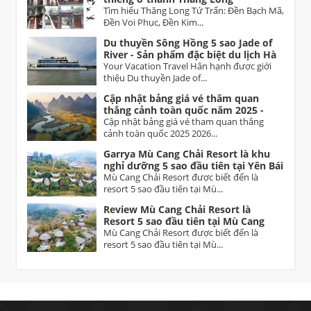
Tìm hiểu Thăng Long Tứ Trấn: Đền Bạch Mã,
Đền Voi Phục, Đền Kim...
Du thuyền Sông Hồng 5 sao Jade of
River - Sản phẩm đặc biệt du lịch Hà
Nội
Your Vacation Travel Hân hạnh được giới
thiệu Du thuyền Jade of...
Cập nhật bảng giá vé thăm quan
thắng cảnh toàn quốc năm 2025 -
2026 Vietnam tourist attractions
Cập nhật bảng giá vé tham quan thắng
ticket prices
cảnh toàn quốc 2025 2026...
Garrya Mù Cang Chải Resort là khu
nghỉ dưỡng 5 sao đầu tiên tại Yên Bái
Mù Cang Chải Resort được biết đến là
resort 5 sao đầu tiên tại Mù...
Review Mù Cang Chải Resort là
Resort 5 sao đầu tiên tại Mù Cang
Chải Yên Bái
Mù Cang Chải Resort được biết đến là
resort 5 sao đầu tiên tại Mù...