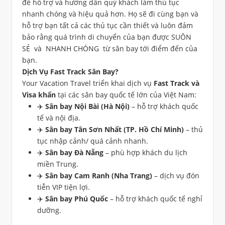
để hỗ trợ và hướng dẫn quý khách làm thủ tục
nhanh chóng và hiệu quả hơn. Họ sẽ đi cùng bạn và
hỗ trợ bạn tất cả các thủ tục cần thiết và luôn đảm
bảo rằng quá trình di chuyển của bạn được SUÔN
SẺ và NHANH CHÓNG từ sân bay tới điểm đến của
bạn.
Dịch Vụ Fast Track Sân Bay?
Your Vacation Travel triển khai dịch vụ
Fast Track và
Visa khẩn
tại các sân bay quốc tế lớn của Việt Nam:
✈️
Sân bay Nội Bài (Hà Nội)
– hỗ trợ khách quốc
tế và nội địa.
✈️
Sân bay Tân Sơn Nhất (TP. Hồ Chí Minh)
– thủ
tục nhập cảnh/ quá cảnh nhanh.
✈️
Sân bay Đà Nẵng
– phù hợp khách du lịch
miền Trung.
✈️
Sân bay Cam Ranh (Nha Trang)
– dịch vụ đón
tiễn VIP tiện lợi.
✈️
Sân bay Phú Quốc
– hỗ trợ khách quốc tế nghỉ
dưỡng.