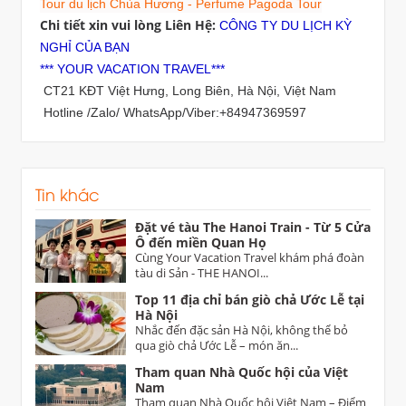
Tour du lịch Chùa Hương - Perfume Pagoda Tour
Chi tiết xin vui lòng Liên Hệ:
CÔNG TY DU LỊCH KỲ
NGHỈ CỦA BẠN
*** YOUR VACATION TRAVEL***
CT21 KĐT Việt Hưng, Long Biên, Hà Nội, Việt Nam
Hotline /Zalo/ WhatsApp/Viber:+84947369597
Tin khác
Đặt vé tàu The Hanoi Train - Từ 5 Cửa
Ô đến miền Quan Họ
Cùng Your Vacation Travel khám phá đoàn
tàu di Sản - THE HANOI...
Top 11 địa chỉ bán giò chả Ước Lễ tại
Hà Nội
Nhắc đến đặc sản Hà Nội, không thể bỏ
qua giò chả Ước Lễ – món ăn...
Tham quan Nhà Quốc hội của Việt
Nam
Tham quan Nhà Quốc hội Việt Nam – Điểm