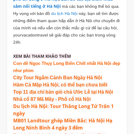
sắm nổi tiếng ở Hà Nội
mà các bạn không thể bỏ qua.
Hy vọng với bản đồ
du lịch Hà Nội
này, bạn sẽ tìm được
những điểm tham quan hấp dẫn ở Hà Nội cho chuyến đi
của mình và nếu vẫn còn thắc mắc gì cứ để lại câu hỏi,
yourvacationtravel sẽ giải đáp cho các bạn trong vòng
24h.
XEM BÀI THAM KHẢO THÊM
Con đê Ngọc Thụy Long Biên Chill nhất Hà Nội đẹp
như phim
City Tour Ngắm Cảnh Ban Ngày Hà Nội
Hàm Cá Mập Hà Nội, có thể bạn chưa biết
Top 11 địa chỉ bán giò chả Ước Lễ tại Hà Nội
Nhà cổ 87 Mã Mây - Phố cổ Hà Nội
Du lịch Hà Nội: Tour Thăng Long Tứ Trấn 1
ngày
MB01 Landtour ghép Miền Bắc: Hà Nội Hạ
Long Ninh Bình 4 ngày 3 đêm