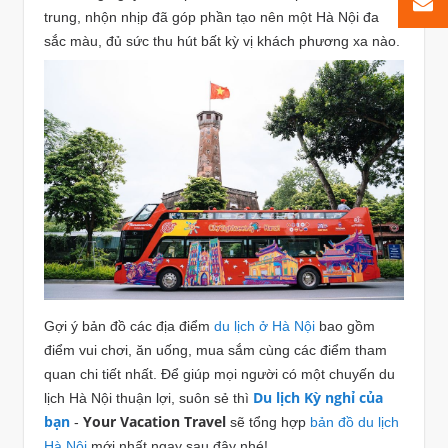
trung, nhộn nhịp đã góp phần tạo nên một Hà Nội đa
sắc màu, đủ sức thu hút bất kỳ vị khách phương xa nào.
Gợi ý bản đồ các địa điểm
du lịch ở Hà Nội
bao gồm
điểm vui chơi, ăn uống, mua sắm cùng các điểm tham
quan chi tiết nhất. Để giúp mọi người có một chuyến du
Du lịch Kỳ nghỉ của
lịch Hà Nội thuận lợi, suôn sẻ thì
bạn
Your Vacation Travel
-
sẽ tổng hợp
bản đồ du lịch
Hà Nội
mới nhất ngay sau đây nhé!