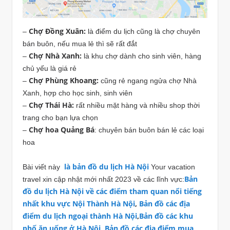
Chợ Đồng Xuân:
–
là điểm du lịch cũng là chợ chuyên
bán buôn, nếu mua lẻ thì sẽ rất đắt
Chợ Nhà Xanh:
–
là khu chợ dành cho sinh viên, hàng
chủ yếu là giá rẻ
Chợ Phùng Khoang:
–
cũng rẻ ngang ngửa chợ Nhà
Xanh, hợp cho học sinh, sinh viên
Chợ Thái Hà:
–
rất nhiều mặt hàng và nhiều shop thời
trang cho bạn lựa chọn
Chợ hoa Quảng Bá
–
: chuyên bán buôn bán lẻ các loại
hoa
là bản đồ du lịch Hà Nội
Bài viết này
Your vacation
Bản
travel xin cập nhật mới nhất 2023 về các lĩnh vực:
đồ du lịch Hà Nội về các điểm tham quan nổi tiếng
nhất khu vực Nội Thành Hà Nội
,
Bản đồ các địa
điểm du lịch ngoại thành Hà Nội
,
Bản đồ các khu
phố ăn uống ở Hà Nội
,
Bản đồ các địa điểm mua