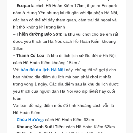
Ecopark:
–
cách Hồ Hoàn Kiếm 17km, thực ra Ecopark
nằm ở Hưng Yên nhưng lại rất gần với địa phận Hà Nội,
các bạn có thể tới đây tham quan, cắm trại dã ngoại và
hít thở không khí trong lành
Thiên đường Bảo Sơn:
–
là khu vui chơi cho trẻ em rất
được yêu thích tại Hà Nội, cách Hồ Hoàn Kiếm khoảng
18km
– Thành Cổ Loa
: là khu di tích lịch sử lâu đời ở Hà Nội,
cách Hồ Hoàn Kiếm khoảng 15km./.
bản đồ du lịch Hà Nội
Với
này, chúng tôi sẽ gợi ý cho
bạn những địa điểm du lịch mà bạn phải chơi ít nhất
trong vòng 1 ngày. Các địa điểm sau là khu du lịch được
yêu thích của người dân Hà Nội vào dịp lễ/tết hay cuối
tuần.
Với bản đồ này, điểm mốc để tính khoảng cách vẫn là
Hồ Hoàn Kiếm.
Chùa Hương:
–
cách Hồ Hoàn Kiếm 63km
Khoang Xanh Suối Tiên
–
: cách Hồ Hoàn Kiếm 62km