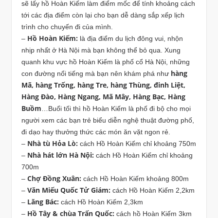
sẽ lấy hồ Hoàn Kiếm làm điểm mốc để tính khoảng cách
tới các địa điểm còn lại cho bạn dễ dàng sắp xếp lịch
trình cho chuyến đi của mình.
Hồ Hoàn Kiếm:
–
là địa điểm du lịch đông vui, nhộn
nhịp nhất ở Hà Nội mà bạn không thể bỏ qua. Xung
quanh khu vực hồ Hoàn Kiếm là phố cổ Hà Nội, những
hàng
con đường nổi tiếng mà bạn nên khám phá như
Mã, hàng Trống, hàng Tre, hàng Thùng, đinh Liệt,
Hàng Đào, Hàng Ngang, Mã Mây, Hàng Bạc, Hàng
Buồm
…Buổi tối thì hồ Hoàn Kiếm là phố đi bộ cho mọi
người xem các bạn trẻ biểu diễn nghệ thuật đường phố,
đi dạo hay thưởng thức các món ăn vặt ngon rẻ.
Nhà tù Hỏa Lò:
–
cách Hồ Hoàn Kiếm chỉ khoảng 750m
Nhà hát lớn Hà Nội:
–
cách Hồ Hoàn Kiếm chỉ khoảng
700m
Chợ Đồng Xuân:
–
cách Hồ Hoàn Kiếm khoảng 800m
Văn Miếu Quốc Tử Giám:
–
cách Hồ Hoàn Kiếm 2,2km
Lăng Bác:
–
cách Hồ Hoàn Kiếm 2,3km
Hồ Tây & chùa Trấn Quốc:
–
cách hồ Hoàn Kiếm 3km