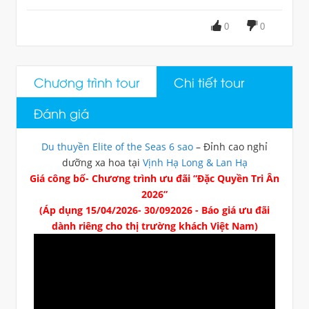
0
0
Chương trình tour
Chi tiết tour
Đánh giá
Du thuyền Elite of the Seas 6 sao
– Đỉnh cao nghỉ
dưỡng xa hoa tại
Vịnh Hạ Long & Lan Hạ
Giá công bố- Chương trình ưu đãi “Đặc Quyền Tri Ân
2026”
(Áp dụng 15/04/2026- 30/092026 -
Báo giá ưu đãi
dành riêng cho thị trường khách Việt Nam)