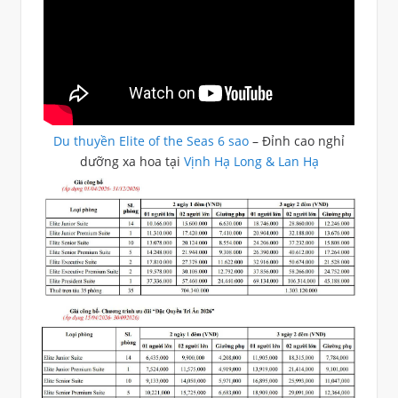
Du thuyền Elite of the Seas 6 sao
– Đỉnh cao nghỉ
dưỡng xa hoa tại
Vịnh Hạ Long & Lan Hạ