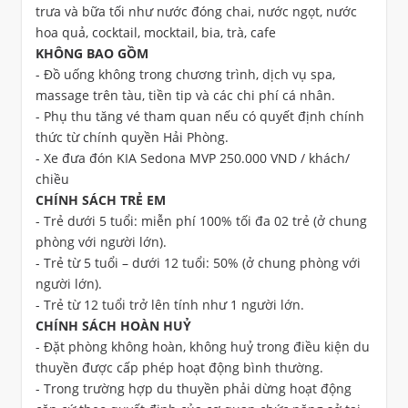
trưa và bữa tối như nước đóng chai, nước ngọt, nước
hoa quả, cocktail, mocktail, bia, trà, cafe
KHÔNG BAO GỒM
- Đồ uống không trong chương trình, dịch vụ spa,
massage trên tàu, tiền tip và các chi phí cá nhân.
- Phụ thu tăng vé tham quan nếu có quyết định chính
thức từ chính quyền Hải Phòng.
- Xe đưa đón KIA Sedona MVP 250.000 VND / khách/
chiều
CHÍNH SÁCH TRẺ EM
- Trẻ dưới 5 tuổi: miễn phí 100% tối đa 02 trẻ (ở chung
phòng với người lớn).
- Trẻ từ 5 tuổi – dưới 12 tuổi: 50% (ở chung phòng với
người lớn).
- Trẻ từ 12 tuổi trở lên tính như 1 người lớn.
CHÍNH SÁCH HOÀN HUỶ
- Đặt phòng không hoàn, không huỷ trong điều kiện du
thuyền được cấp phép hoạt động bình thường.
- Trong trường hợp du thuyền phải dừng hoạt động