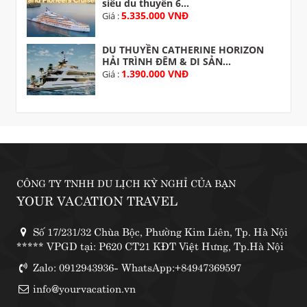
siêu du thuyền 6...
5.335.000 VNĐ
Giá :
DU THUYỀN CATHERINE HORIZON
HẢI TRÌNH ĐÊM & DI SẢN...
1.390.000 VNĐ
Giá :
CÔNG TY TNHH DU LỊCH KỲ NGHỈ CỦA BẠN
YOUR VACATION TRAVEL
Số 17/231/32 Chùa Bộc, Phường Kim Liên, Tp. Hà Nội
***** VPGD tại: P620 CT21 KĐT Việt Hưng, Tp.Hà Nội
Zalo: 0912943936- WhatsApp:+84947369597
info@yourvacation.vn