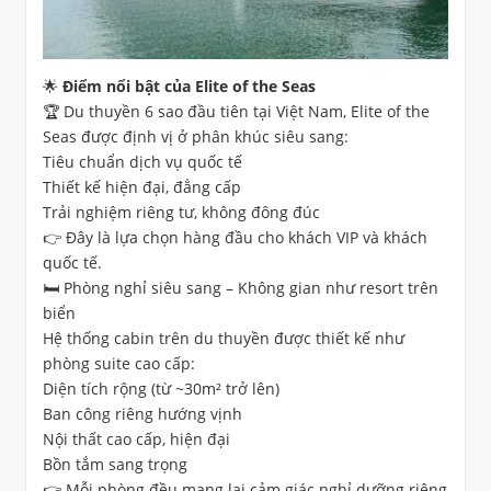
🌟 Điểm nổi bật của Elite of the Seas
🏆 Du thuyền 6 sao đầu tiên tại Việt Nam, Elite of the
Seas được định vị ở phân khúc siêu sang:
Tiêu chuẩn dịch vụ quốc tế
Thiết kế hiện đại, đẳng cấp
Trải nghiệm riêng tư, không đông đúc
👉 Đây là lựa chọn hàng đầu cho khách VIP và khách
quốc tế.
🛏️ Phòng nghỉ siêu sang – Không gian như resort trên
biển
Hệ thống cabin trên du thuyền được thiết kế như
phòng suite cao cấp:
Diện tích rộng (từ ~30m² trở lên)
Ban công riêng hướng vịnh
Nội thất cao cấp, hiện đại
Bồn tắm sang trọng
👉 Mỗi phòng đều mang lại cảm giác nghỉ dưỡng riêng