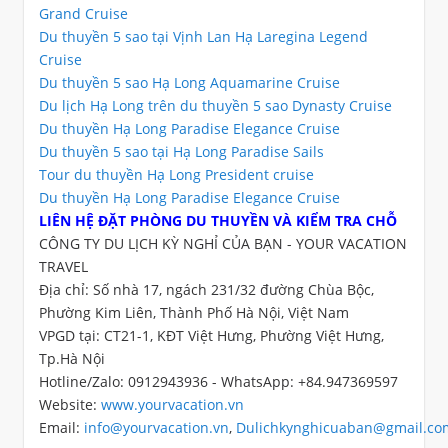
Grand Cruise
Du thuyền 5 sao tại Vịnh Lan Hạ Laregina Legend
Cruise
Du thuyền 5 sao Hạ Long Aquamarine Cruise
Du lịch Hạ Long trên du thuyền 5 sao Dynasty Cruise
Du thuyền Hạ Long Paradise Elegance Cruise
Du thuyền 5 sao tại Hạ Long Paradise Sails
Tour du thuyền Hạ Long President cruise
Du thuyền Hạ Long Paradise Elegance Cruise
LIÊN HỆ ĐẶT PHÒNG DU THUYỀN VÀ KIỂM TRA CHỖ
CÔNG TY DU LỊCH KỲ NGHỈ CỦA BẠN - YOUR VACATION
TRAVEL
Địa chỉ: Số nhà 17, ngách 231/32 đường Chùa Bộc,
Phường Kim Liên, Thành Phố Hà Nội, Việt Nam
VPGD tại: CT21-1, KĐT Việt Hưng, Phường Việt Hưng,
Tp.Hà Nội
Hotline/Zalo: 0912943936 - WhatsApp: +84.947369597
Website:
www.yourvacation.vn
Email:
info@yourvacation.vn
,
Dulichkynghicuaban@gmail.co