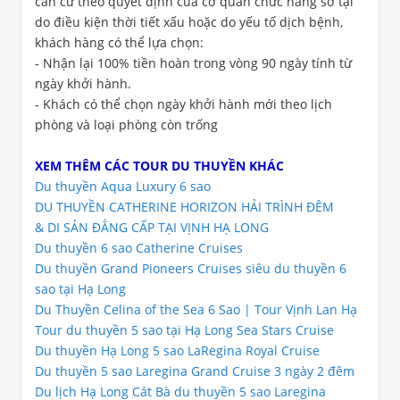
căn cứ theo quyết định của cơ quan chức năng sở tại
do điều kiện thời tiết xấu hoặc do yếu tố dịch bệnh,
khách hàng có thể lựa chọn:
- Nhận lại 100% tiền hoàn trong vòng 90 ngày tính từ
ngày khởi hành.
- Khách có thể chọn ngày khởi hành mới theo lịch
phòng và loại phòng còn trống
XEM THÊM CÁC TOUR DU THUYỀN KHÁC
Du thuyền Aqua Luxury 6 sao
DU THUYỀN CATHERINE HORIZON HẢI TRÌNH ĐÊM
& DI SẢN ĐẲNG CẤP TẠI VỊNH HẠ LONG
Du thuyền 6 sao Catherine Cruises
Du thuyền Grand Pioneers Cruises siêu du thuyền 6
sao tại Hạ Long
Du Thuyền Celina of the Sea 6 Sao | Tour Vịnh Lan Hạ
Tour du thuyền 5 sao tại Hạ Long Sea Stars Cruise
Du thuyền Hạ Long 5 sao LaRegina Royal Cruise
Du thuyền 5 sao Laregina Grand Cruise 3 ngày 2 đêm
Du lịch Hạ Long Cát Bà du thuyền 5 sao Laregina